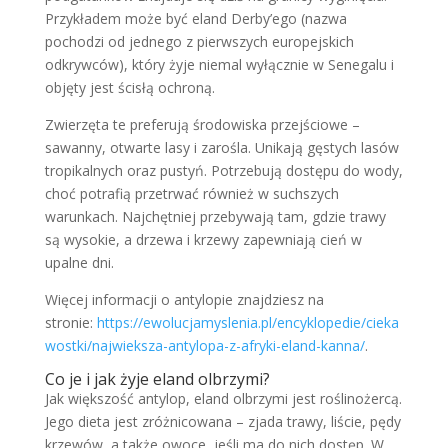
Przykładem może być eland Derby’ego (nazwa
pochodzi od jednego z pierwszych europejskich
odkrywców), który żyje niemal wyłącznie w Senegalu i
objęty jest ścisłą ochroną.
Zwierzęta te preferują środowiska przejściowe –
sawanny, otwarte lasy i zarośla. Unikają gęstych lasów
tropikalnych oraz pustyń. Potrzebują dostępu do wody,
choć potrafią przetrwać również w suchszych
warunkach. Najchętniej przebywają tam, gdzie trawy
są wysokie, a drzewa i krzewy zapewniają cień w
upalne dni.
Więcej informacji o antylopie znajdziesz na
stronie:
https://ewolucjamyslenia.pl/encyklopedie/cieka
wostki/najwieksza-antylopa-z-afryki-eland-kanna/
.
Co je i jak żyje eland olbrzymi?
Jak większość antylop, eland olbrzymi jest roślinożercą.
Jego dieta jest zróżnicowana – zjada trawy, liście, pędy
krzewów, a także owoce, jeśli ma do nich dostęp. W