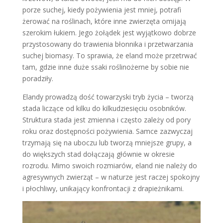
porze suchej, kiedy pożywienia jest mniej, potrafi
żerować na roślinach, które inne zwierzęta omijają
szerokim łukiem. Jego żołądek jest wyjątkowo dobrze
przystosowany do trawienia błonnika i przetwarzania
suchej biomasy. To sprawia, że eland może przetrwać
tam, gdzie inne duże ssaki roślinożerne by sobie nie
poradziły.
Elandy prowadzą dość towarzyski tryb życia – tworzą
stada liczące od kilku do kilkudziesięciu osobników.
Struktura stada jest zmienna i często zależy od pory
roku oraz dostępności pożywienia. Samce zazwyczaj
trzymają się na uboczu lub tworzą mniejsze grupy, a
do większych stad dołączają głównie w okresie
rozrodu. Mimo swoich rozmiarów, eland nie należy do
agresywnych zwierząt – w naturze jest raczej spokojny
i płochliwy, unikający konfrontacji z drapieżnikami.