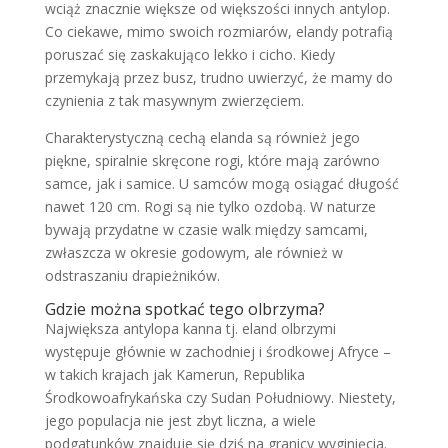
wciąż znacznie większe od większości innych antylop.
Co ciekawe, mimo swoich rozmiarów, elandy potrafią
poruszać się zaskakująco lekko i cicho. Kiedy
przemykają przez busz, trudno uwierzyć, że mamy do
czynienia z tak masywnym zwierzęciem.
Charakterystyczną cechą elanda są również jego
piękne, spiralnie skręcone rogi, które mają zarówno
samce, jak i samice. U samców mogą osiągać długość
nawet 120 cm. Rogi są nie tylko ozdobą. W naturze
bywają przydatne w czasie walk między samcami,
zwłaszcza w okresie godowym, ale również w
odstraszaniu drapieżników.
Gdzie można spotkać tego olbrzyma?
Największa antylopa kanna tj. eland olbrzymi
występuje głównie w zachodniej i środkowej Afryce –
w takich krajach jak Kamerun, Republika
Środkowoafrykańska czy Sudan Południowy. Niestety,
jego populacja nie jest zbyt liczna, a wiele
podgatunków znajduje się dziś na granicy wyginięcia.