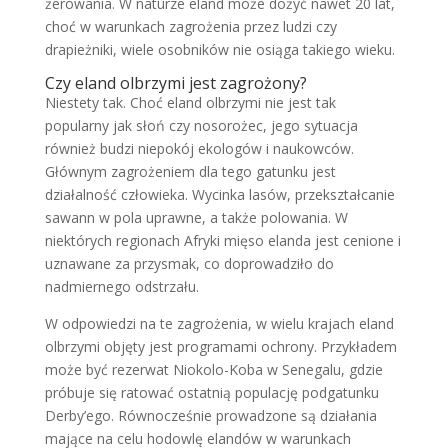
żerowania. W naturze eland może dożyć nawet 20 lat,
choć w warunkach zagrożenia przez ludzi czy
drapieżniki, wiele osobników nie osiąga takiego wieku.
Czy eland olbrzymi jest zagrożony?
Niestety tak. Choć eland olbrzymi nie jest tak
popularny jak słoń czy nosorożec, jego sytuacja
również budzi niepokój ekologów i naukowców.
Głównym zagrożeniem dla tego gatunku jest
działalność człowieka. Wycinka lasów, przekształcanie
sawann w pola uprawne, a także polowania. W
niektórych regionach Afryki mięso elanda jest cenione i
uznawane za przysmak, co doprowadziło do
nadmiernego odstrzału.
W odpowiedzi na te zagrożenia, w wielu krajach eland
olbrzymi objęty jest programami ochrony. Przykładem
może być rezerwat Niokolo-Koba w Senegalu, gdzie
próbuje się ratować ostatnią populację podgatunku
Derby’ego. Równocześnie prowadzone są działania
mające na celu hodowlę elandów w warunkach