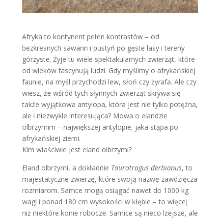
Afryka to kontynent pełen kontrastów – od
bezkresnych sawann i pustyń po gęste lasy i tereny
górzyste. Żyje tu wiele spektakularnych zwierząt, które
od wieków fascynują ludzi. Gdy myślimy o afrykańskiej
faunie, na myśl przychodzi lew, słoń czy żyrafa. Ale czy
wiesz, że wśród tych słynnych zwierząt skrywa się
także wyjątkowa antylopa, która jest nie tylko potężna,
ale i niezwykle interesująca? Mowa o elandzie
olbrzymim – największej antylopie, jaka stąpa po
afrykańskiej ziemi.
Kim właściwie jest eland olbrzymi?
Eland olbrzymi, a dokładnie
Taurotragus derbianus
, to
majestatyczne zwierzę, które swoją nazwę zawdzięcza
rozmiarom. Samce mogą osiągać nawet do 1000 kg
wagi i ponad 180 cm wysokości w kłębie – to więcej
niż niektóre konie robocze. Samice są nieco lżejsze, ale