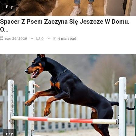
Psy
Spacer Z Psem Zaczyna Się Jeszcze W Domu.
O…
cze 26, 2026
0
4 min read
Psy