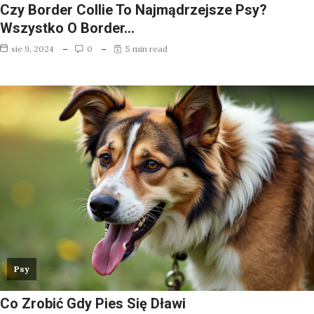
Czy Border Collie To Najmądrzejsze Psy?
Wszystko O Border…
sie 9, 2024
0
5 min read
Psy
Co Zrobić Gdy Pies Się Dławi