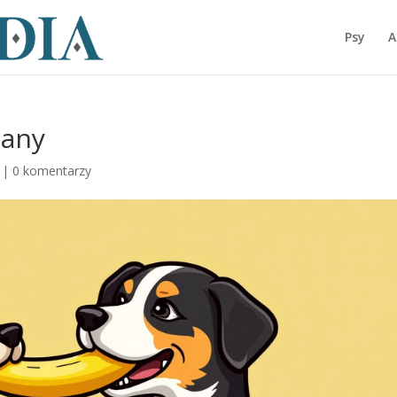
Psy
A
nany
|
0 komentarzy