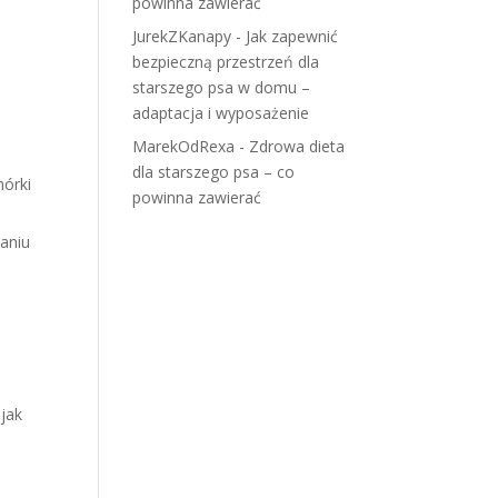
powinna zawierać
JurekZKanapy
-
Jak zapewnić
bezpieczną przestrzeń dla
starszego psa w domu –
adaptacja i wyposażenie
MarekOdRexa
-
Zdrowa dieta
dla starszego psa – co
mórki
powinna zawierać
aniu
.
jak