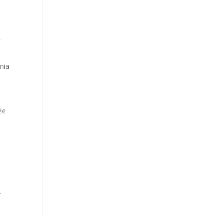
,
nia
że
.