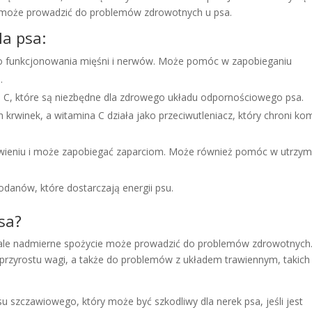
e może prowadzić do problemów zdrowotnych u psa.
la psa:
go funkcjonowania mięśni i nerwów. Może pomóc w zapobieganiu
.
 C, które są niezbędne dla zdrowego układu odpornościowego psa.
winek, a witamina C działa jako przeciwutleniacz, który chroni ko
ieniu i może zapobiegać zaparciom. Może również pomóc w utrzym
anów, które dostarczają energii psu.
sa?
, ale nadmierne spożycie może prowadzić do problemów zdrowotnych
rzyrostu wagi, a także do problemów z układem trawiennym, takich 
 szczawiowego, który może być szkodliwy dla nerek psa, jeśli jest