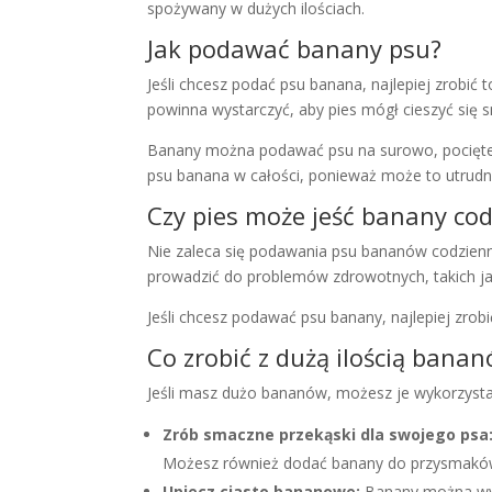
spożywany w dużych ilościach.
Jak podawać banany psu?
Jeśli chcesz podać psu banana, najlepiej zrobić 
powinna wystarczyć, aby pies mógł cieszyć si
Banany można podawać psu na surowo, pocięte n
psu banana w całości, ponieważ może to utrudn
Czy pies może jeść banany cod
Nie zaleca się podawania psu bananów codzienn
prowadzić do problemów zdrowotnych, takich ja
Jeśli chcesz podawać psu banany, najlepiej zrob
Co zrobić z dużą ilością bana
Jeśli masz dużo bananów, możesz je wykorzyst
Zrób smaczne przekąski dla swojego psa
Możesz również dodać banany do przysmaków 
Upiecz ciasto bananowe:
Banany można wyk