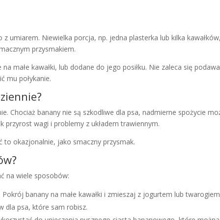
to z umiarem. Niewielka porcja, np. jedna plasterka lub kilka kawałków
ę smacznym przysmakiem.
a małe kawałki, lub dodane do jego posiłku. Nie zaleca się podawa
ić mu połykanie.
ziennie?
ie. Chociaż banany nie są szkodliwe dla psa, nadmierne spożycie mo
k przyrost wagi i problemy z układem trawiennym.
ić to okazjonalnie, jako smaczny przysmak.
nów?
ać na wiele sposobów:
:
Pokrój banany na małe kawałki i zmieszaj z jogurtem lub twarogiem
dla psa, które sam robisz.
orzystać do upieczenia pysznego ciasta bananowego, które można