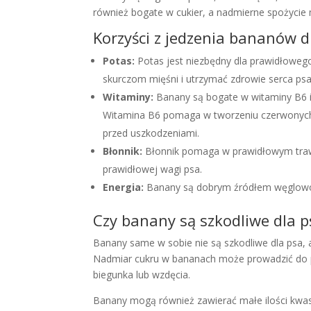
również bogate w cukier, a nadmierne spożyci
Korzyści z jedzenia bananów d
Potas:
Potas jest niezbędny dla prawidłowe
skurczom mięśni i utrzymać zdrowie serca psa
Witaminy:
Banany są bogate w witaminy B6 i
Witamina B6 pomaga w tworzeniu czerwonych kr
przed uszkodzeniami.
Błonnik:
Błonnik pomaga w prawidłowym traw
prawidłowej wagi psa.
Energia:
Banany są dobrym źródłem węglowod
Czy banany są szkodliwe dla p
Banany same w sobie nie są szkodliwe dla psa
Nadmiar cukru w bananach może prowadzić do p
biegunka lub wzdęcia.
Banany mogą również zawierać małe ilości kwasu