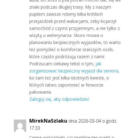
znaki podczas długiej trasy. My z naszym
pupilem zawsze robimy kilka krótkich
przejażdżek przed wakacjami, żeby kojarzył
samochód z czymś przyjemnym, a nie tylko z
wizytą u weterynarza. Skoro mowa o
planowaniu bezpiecznych wyjazdów, to warto
też pomyśleć o komforcie starszych osób,
które często podróżują razem z nami.
Podrzucam ciekawy tekst o tym,
jak
zorganizować bezpieczny wyjazd dla seniora
,
bo tam też jest kilka istotnych kwestii, o
których łatwo zapomnieć w ferworze
pakowania.
Zaloguj się, aby odpowiedzieć
MirekNaSzlaku
dnia 2026-03-04 o godz.
17:33
Cenne wskazówki, szczególnie ten punkt o