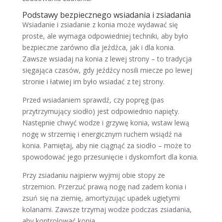
Podstawy bezpiecznego wsiadania i zsiadania
Wsiadanie i zsiadanie z konia może wydawać się
proste, ale wymaga odpowiedniej techniki, aby było
bezpieczne zarówno dla jeźdźca, jak i dla konia.
Zawsze wsiadaj na konia z lewej strony – to tradycja
sięgająca czasów, gdy jeźdźcy nosili miecze po lewej
stronie i łatwiej im było wsiadać z tej strony.
Przed wsiadaniem sprawdź, czy popręg (pas
przytrzymujący siodło) jest odpowiednio napięty.
Następnie chwyć wodze i grzywę konia, wstaw lewą
nogę w strzemię i energicznym ruchem wsiądź na
konia. Pamiętaj, aby nie ciągnąć za siodło – może to
spowodować jego przesunięcie i dyskomfort dla konia.
Przy zsiadaniu najpierw wyjmij obie stopy ze
strzemion. Przerzuć prawą nogę nad zadem konia i
zsuń się na ziemię, amortyzując upadek ugiętymi
kolanami. Zawsze trzymaj wodze podczas zsiadania,
aby kontrolować konia.