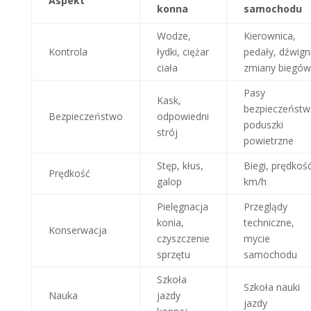
Aspekt
konna
samochodu
Wodze,
Kierownica,
Kontrola
łydki, ciężar
pedały, dźwign
ciała
zmiany biegów
Pasy
Kask,
bezpieczeństw
Bezpieczeństwo
odpowiedni
poduszki
strój
powietrzne
Stęp, kłus,
Biegi, prędkoś
Prędkość
galop
km/h
Pielęgnacja
Przeglądy
konia,
techniczne,
Konserwacja
czyszczenie
mycie
sprzętu
samochodu
Szkoła
Szkoła nauki
Nauka
jazdy
jazdy