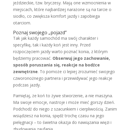
jeździeckie, tzw. bryczesy. Mają one wzmocnienia w
miejscach, które najbardziej narażone są na tarcie o
siodło, co zwiększa komfort jazdy i zapobiega
otarciom.
Poznaj swojego „pojazd”
Tak jak każdy samochód ma swój charakter i
specyfikę, tak i każdy koń jest inny. Przed
rozpoczęciem jazdy warto poznać konia, z którym
będziemy pracować.
Obserwuj jego zachowanie,
sposób poruszania się, reakcje na bodźce
zewnętrzne
. To pomoże ci lepiej zrozumieć swojego
czworonożnego partnera i przewidywać jego reakcje
podczas jazdy.
Pamiętaj, że koń to żywe stworzenie, a nie maszyna.
Ma swoje emocje, nastroje i może mieć gorszy dzień.
Podchodź do niego z szacunkiem i cierpliwością. Zanim
wsiądziesz na konia, spędź trochę czasu na jego
pielęgnacji – to świetna okazja do nawiązania więzi i
zbudowania zaufania.