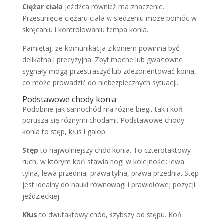
Ciężar ciała
jeźdźca również ma znaczenie.
Przesunięcie ciężaru ciała w siedzeniu może pomóc w
skręcaniu i kontrolowaniu tempa konia.
Pamiętaj, że komunikacja z koniem powinna być
delikatna i precyzyjna. Zbyt mocne lub gwałtowne
sygnały mogą przestraszyć lub zdezorientować konia,
co może prowadzić do niebezpiecznych sytuacji.
Podstawowe chody konia
Podobnie jak samochód ma różne biegi, tak i koń
porusza się różnymi chodami. Podstawowe chody
konia to stęp, kłus i galop.
Stęp
to najwolniejszy chód konia. To czterotaktowy
ruch, w którym koń stawia nogi w kolejności: lewa
tylna, lewa przednia, prawa tylna, prawa przednia. Stęp
jest idealny do nauki równowagi i prawidłowej pozycji
jeździeckiej.
Kłus
to dwutaktowy chód, szybszy od stępu. Koń