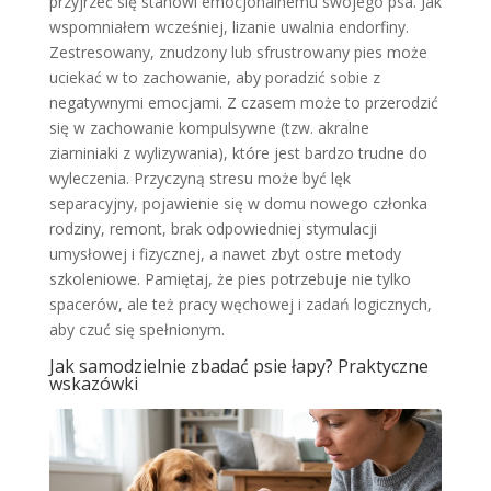
przyjrzeć się stanowi emocjonalnemu swojego psa. Jak
wspomniałem wcześniej, lizanie uwalnia endorfiny.
Zestresowany, znudzony lub sfrustrowany pies może
uciekać w to zachowanie, aby poradzić sobie z
negatywnymi emocjami. Z czasem może to przerodzić
się w zachowanie kompulsywne (tzw. akralne
ziarniniaki z wylizywania), które jest bardzo trudne do
wyleczenia. Przyczyną stresu może być lęk
separacyjny, pojawienie się w domu nowego członka
rodziny, remont, brak odpowiedniej stymulacji
umysłowej i fizycznej, a nawet zbyt ostre metody
szkoleniowe. Pamiętaj, że pies potrzebuje nie tylko
spacerów, ale też pracy węchowej i zadań logicznych,
aby czuć się spełnionym.
Jak samodzielnie zbadać psie łapy? Praktyczne
wskazówki