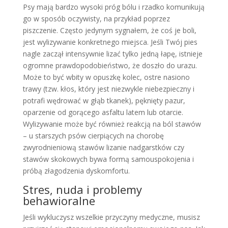
Psy mają bardzo wysoki próg bólu i rzadko komunikują
go w sposób oczywisty, na przykład poprzez
piszczenie. Często jedynym sygnałem, że coś je boli,
jest wylizywanie konkretnego miejsca. Jeśli Twój pies
nagle zaczął intensywnie lizać tylko jedną łapę, istnieje
ogromne prawdopodobieństwo, że doszło do urazu.
Może to być wbity w opuszkę kolec, ostre nasiono
trawy (tzw. kłos, który jest niezwykle niebezpieczny i
potrafi wędrować w głąb tkanek), pęknięty pazur,
oparzenie od gorącego asfaltu latem lub otarcie.
Wylizywanie może być również reakcją na ból stawów
– u starszych psów cierpiących na chorobę
zwyrodnieniową stawów lizanie nadgarstków czy
stawów skokowych bywa formą samouspokojenia i
próbą złagodzenia dyskomfortu.
Stres, nuda i problemy
behawioralne
Jeśli wykluczysz wszelkie przyczyny medyczne, musisz