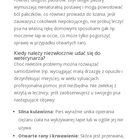
wymuszają nienaturalną postawę i mogą powodować
ból paliczków, co również prowadzi do lizania. Jeśli
zauważysz cokolwiek niepokojącego, nie próbuj leczyć
psa na własną rękę domowymi sposobami (jak np.
moczenie łap w occie, co może tylko pogorszyć
sprawę w przypadku otwartych ran).
Kiedy należy niezwłocznie udać się do
weterynarza?
Choć niektóre problemy można rozwiązać
samodzielnie (np. wyciągając małą drzazgę z opuszki i
dezynfekując miejsce), w wielu sytuacjach
profesjonalna pomoc jest niezbędna. Nie zwlekaj z
wizytą w lecznicy, jeśli zaobserwujesz u swojego psa
następujące objawy:
Silna kulawizna:
Pies wyraźnie unika opierania
ciężaru ciała na wylizywanej łapie lub w ogóle jej nie
używa.
Otwarte rany i krwawienie:
Skóra jest przerwana,