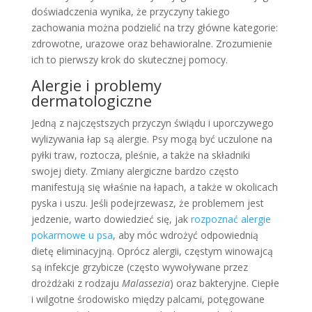
doświadczenia wynika, że przyczyny takiego
zachowania można podzielić na trzy główne kategorie:
zdrowotne, urazowe oraz behawioralne. Zrozumienie
ich to pierwszy krok do skutecznej pomocy.
Alergie i problemy
dermatologiczne
Jedną z najczęstszych przyczyn świądu i uporczywego
wylizywania łap są alergie. Psy mogą być uczulone na
pyłki traw, roztocza, pleśnie, a także na składniki
swojej diety. Zmiany alergiczne bardzo często
manifestują się właśnie na łapach, a także w okolicach
pyska i uszu. Jeśli podejrzewasz, że problemem jest
jedzenie, warto dowiedzieć się, jak
rozpoznać alergie
pokarmowe u psa
, aby móc wdrożyć odpowiednią
dietę eliminacyjną. Oprócz alergii, częstym winowajcą
są infekcje grzybicze (często wywoływane przez
drożdżaki z rodzaju
Malassezia
) oraz bakteryjne. Ciepłe
i wilgotne środowisko między palcami, potęgowane