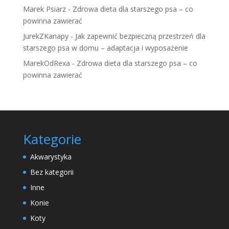
Marek Psiarz
-
Zdrowa dieta dla starszego psa – co
powinna zawierać
JurekZKanapy
-
Jak zapewnić bezpieczną przestrzeń dla
starszego psa w domu – adaptacja i wyposażenie
MarekOdRexa
-
Zdrowa dieta dla starszego psa – co
powinna zawierać
Kategorie
Akwarystyka
Bez kategorii
Inne
Konie
Koty