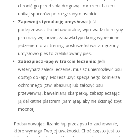
chronić go przed solą drogową i mrozem. Latem
unikaj spacerów po rozgrzanym asfalcie.
Zapewnij stymulację umysłową:
Jeśli
podejrzewasz tło behawioralne, wprowadź do rutyny
psa maty węchowe, zabawki typu kong wypełnione
jedzeniem oraz treningi posłuszeństwa. Zmęczony
umysłowo pies to zrelaksowany pies.
Zabezpiecz łapę w trakcie leczenia:
Jeśli
weterynarz zalecił leczenie, musisz uniemożliwić psu
dostęp do łapy. Możesz użyć specjalnego kołnierza
ochronnego (tzw. abażuru) lub założyć psu
przewiewną, bawełnianą skarpetkę, zabezpieczając
ją delikatnie plastrem (pamiętaj, aby nie ścisnąć zbyt
mocno!).
Podsumowując, lizanie łap przez psa to zachowanie,
które wymaga Twojej uważności. Choć często jest to