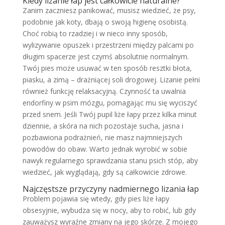
Kiedy lizanie łap jest całkowicie naturalne?
Zanim zaczniesz panikować, musisz wiedzieć, że psy,
podobnie jak koty, dbają o swoją higienę osobistą.
Choć robią to rzadziej i w nieco inny sposób,
wylizywanie opuszek i przestrzeni między palcami po
długim spacerze jest czymś absolutnie normalnym.
Twój pies może usuwać w ten sposób resztki błota,
piasku, a zimą – drażniącej soli drogowej. Lizanie pełni
również funkcję relaksacyjną. Czynność ta uwalnia
endorfiny w psim mózgu, pomagając mu się wyciszyć
przed snem. Jeśli Twój pupil liże łapy przez kilka minut
dziennie, a skóra na nich pozostaje sucha, jasna i
pozbawiona podrażnień, nie masz najmniejszych
powodów do obaw. Warto jednak wyrobić w sobie
nawyk regularnego sprawdzania stanu psich stóp, aby
wiedzieć, jak wyglądają, gdy są całkowicie zdrowe.
Najczęstsze przyczyny nadmiernego lizania łap
Problem pojawia się wtedy, gdy pies liże łapy
obsesyjnie, wybudza się w nocy, aby to robić, lub gdy
zauważysz wyraźne zmiany na jego skórze. Z mojego