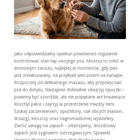
Jako odpowiedzialny opiekun powinieneś regularnie
kontrolować stan łap swojego psa. Możesz to robić w
domowym zaciszu, najlepiej w momencie, gdy pies
jest zrelaksowany, na przykład wieczorem na kanapie.
Rozpocznij od delikatnego masażu, aby przyzwyczaić
psa do dotyku. Następnie dokładnie obejrzyj opuszki –
powinny być szorstkie, ale nie popękane ani krwawiące.
Rozchyl palce i zajrzyj w przestrzenie między nimi.
Szukaj zaczerwienień, opuchlizny, ciał obcych (nasion,
drzazg), kleszczy oraz nagromadzonej wydzieliny.
Zwróć uwagę na zapach – intensywny, drożdżowy
zapach jest sygnałem ostrzegawczym. Sprawdź
również długość pazurów; zbyt długie pazury