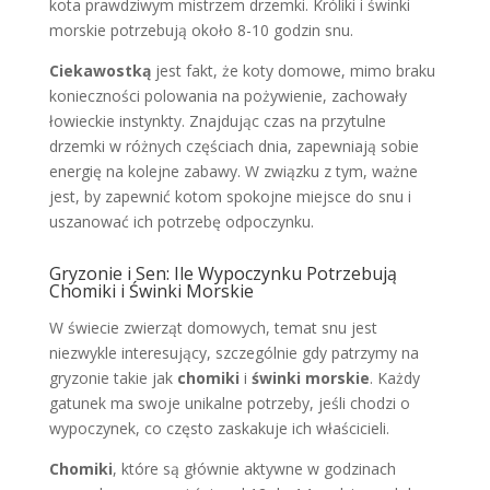
kota prawdziwym mistrzem drzemki. Króliki i świnki
morskie potrzebują około 8-10 godzin snu.
Ciekawostką
jest fakt, że koty domowe, mimo braku
konieczności polowania na pożywienie, zachowały
łowieckie instynkty. Znajdując czas na przytulne
drzemki w różnych częściach dnia, zapewniają sobie
energię na kolejne zabawy. W związku z tym, ważne
jest, by zapewnić kotom spokojne miejsce do snu i
uszanować ich potrzebę odpoczynku.
Gryzonie i Sen: Ile Wypoczynku Potrzebują
Chomiki i Świnki Morskie
W świecie zwierząt domowych, temat snu jest
niezwykle interesujący, szczególnie gdy patrzymy na
gryzonie takie jak
chomiki
i
świnki morskie
. Każdy
gatunek ma swoje unikalne potrzeby, jeśli chodzi o
wypoczynek, co często zaskakuje ich właścicieli.
Chomiki
, które są głównie aktywne w godzinach