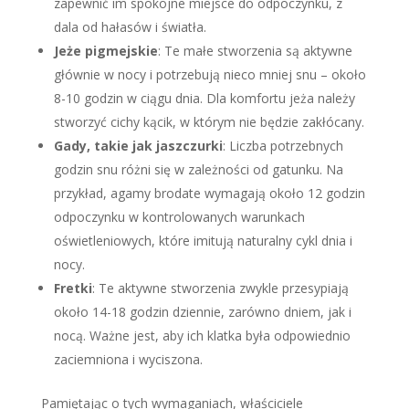
zapewnić im spokojne miejsce do odpoczynku, z
dala od hałasów i światła.
Jeże pigmejskie
: Te małe stworzenia są aktywne
głównie w nocy i potrzebują nieco mniej snu – około
8-10 godzin w ciągu dnia. Dla komfortu jeża należy
stworzyć cichy kącik, w którym nie będzie zakłócany.
Gady, takie jak jaszczurki
: Liczba potrzebnych
godzin snu różni się w zależności od gatunku. Na
przykład, agamy brodate wymagają około 12 godzin
odpoczynku w kontrolowanych warunkach
oświetleniowych, które imitują naturalny cykl dnia i
nocy.
Fretki
: Te aktywne stworzenia zwykle przesypiają
około 14-18 godzin dziennie, zarówno dniem, jak i
nocą. Ważne jest, aby ich klatka była odpowiednio
zaciemniona i wyciszona.
Pamiętając o tych wymaganiach, właściciele