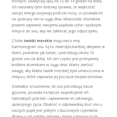
nocnych, zazwyczaj śpią od 12 do 14 godzin na dobę.
Ich naturalny rytm dobowy sprawia, że większość
swojej energii zużywają podczas nocy, co pozwala im
na spokojny sen w ciągu dnia. Właściciele chomików
powinni zapewnić swojemu pupilowi ciche i spokojne
miejsce do snu, aby nie zakłócać jego odpoczynku.
Z kolei
świnki morskie
mają nieco inny
harmonogram snu. Są to zwierzęta bardziej aktywne w
dzień, podobnie jak ludzie, i potrzebują około 10
godzin snu na dobę. Ich sen często jest przerywany
krótkimi drzemkami w ciągu dnia. Warto zwrócić
uwagę, aby klatka świnki morskiej była umieszczona w
miejscu, które zapewnia jej poczucie bezpieczeństwa.
Dokładne zrozumienie, ile snu potrzebują nasze
gryzonie, pozwala na lepsze zaspokojenie ich
naturalnych potrzeb i zapewnienie im zdrowego,
spokojnego życia. Dbałość o odpowiednią ilość snu u
naszych pupili jest jednym z kluczowych czynników
dbania o ich ogólne zdrowie i dobre samopoczucie.