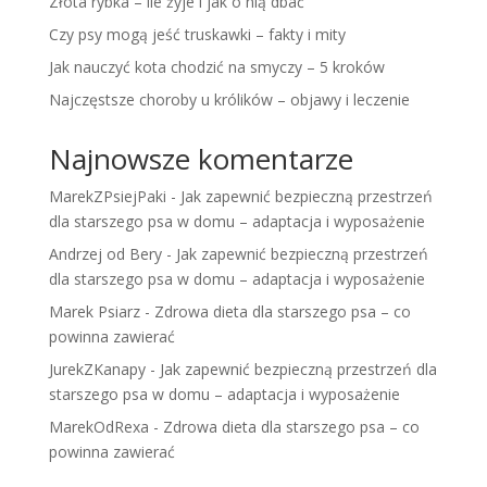
Złota rybka – ile żyje i jak o nią dbać
Czy psy mogą jeść truskawki – fakty i mity
Jak nauczyć kota chodzić na smyczy – 5 kroków
Najczęstsze choroby u królików – objawy i leczenie
Najnowsze komentarze
MarekZPsiejPaki
-
Jak zapewnić bezpieczną przestrzeń
dla starszego psa w domu – adaptacja i wyposażenie
Andrzej od Bery
-
Jak zapewnić bezpieczną przestrzeń
dla starszego psa w domu – adaptacja i wyposażenie
Marek Psiarz
-
Zdrowa dieta dla starszego psa – co
powinna zawierać
JurekZKanapy
-
Jak zapewnić bezpieczną przestrzeń dla
starszego psa w domu – adaptacja i wyposażenie
MarekOdRexa
-
Zdrowa dieta dla starszego psa – co
powinna zawierać