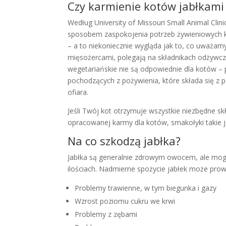
Czy karmienie kotów jabłkami 
Według University of Missouri Small Animal Clin
sposobem zaspokojenia potrzeb żywieniowych ko
– a to niekoniecznie wygląda jak to, co uważamy
mięsożercami, polegają na składnikach odżywczyc
wegetariańskie nie są odpowiednie dla kotów –
pochodzących z pożywienia, które składa się z 
ofiara.
Jeśli Twój kot otrzymuje wszystkie niezbędne skł
opracowanej karmy dla kotów, smakołyki takie ja
Na co szkodzą jabłka?
Jabłka są generalnie zdrowym owocem, ale mo
ilościach. Nadmierne spożycie jabłek może prow
Problemy trawienne, w tym biegunka i gazy
Wzrost poziomu cukru we krwi
Problemy z zębami