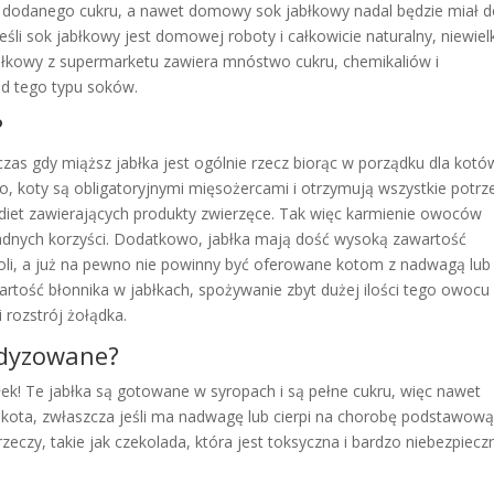
o dodanego cukru, a nawet domowy sok jabłkowy nadal będzie miał 
eśli sok jabłkowy jest domowej roboty i całkowicie naturalny, niewiel
abłkowy z supermarketu zawiera mnóstwo cukru, chemikaliów i
od tego typu soków.
?
czas gdy miąższ jabłka jest ogólnie rzecz biorąc w porządku dla kotó
dto, koty są obligatoryjnymi mięsożercami i otrzymują wszystkie potr
h diet zawierających produkty zwierzęce. Tak więc karmienie owoców
 żadnych korzyści. Dodatkowo, jabłka mają dość wysoką zawartość
goli, a już na pewno nie powinny być oferowane kotom z nadwagą lub
rtość błonnika w jabłkach, spożywanie zbyt dużej ilości tego owocu
rozstrój żołądka.
ndyzowane?
ek! Te jabłka są gotowane w syropach i są pełne cukru, więc nawet
 kota, zwłaszcza jeśli ma nadwagę lub cierpi na chorobę podstawową
zeczy, takie jak czekolada, która jest toksyczna i bardzo niebezpiecz