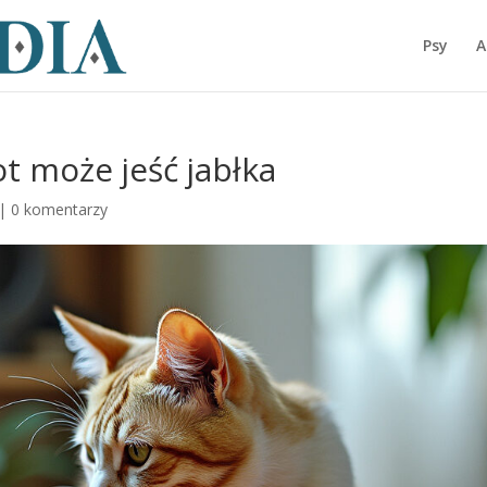
Psy
A
ot może jeść jabłka
|
0 komentarzy