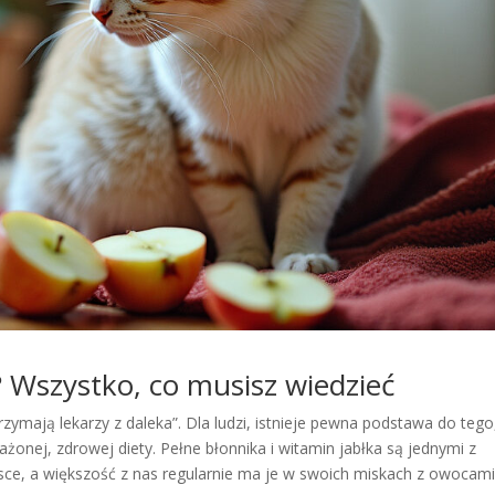
? Wszystko, co musisz wiedzieć
rzymają lekarzy z daleka”. Dla ludzi, istnieje pewna podstawa do tego
nej, zdrowej diety. Pełne błonnika i witamin jabłka są jednymi z
sce, a większość z nas regularnie ma je w swoich miskach z owocami