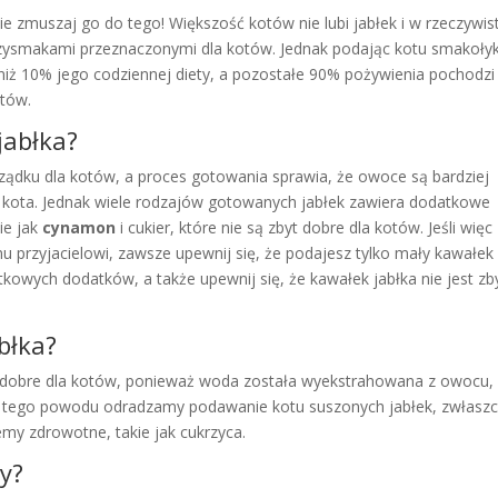
, nie zmuszaj go do tego! Większość kotów nie lubi jabłek i w rzeczywis
rzysmakami przeznaczonymi dla kotów. Jednak podając kotu smakołyk
 niż 10% jego codziennej diety, a pozostałe 90% pożywienia pochodzi
otów.
jabłka?
ządku dla kotów, a proces gotowania sprawia, że owoce są bardziej
o kota. Jednak wiele rodzajów gotowanych jabłek zawiera dodatkowe
ie jak
cynamon
i cukier, które nie są zbyt dobre dla kotów. Jeśli więc
przyjacielowi, zawsze upewnij się, że podajesz tylko mały kawałek
owych dodatków, a także upewnij się, że kawałek jabłka nie jest zb
błka?
byt dobre dla kotów, ponieważ woda została wyekstrahowana z owocu,
 Z tego powodu odradzamy podawanie kotu suszonych jabłek, zwłasz
emy zdrowotne, takie jak cukrzyca.
y?