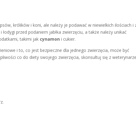
ów, królików i koni, ale należy je podawać w niewielkich ilościach i 
 łodygi przed podaniem jabłka zwierzęciu, a także należy unikać
odatkami, takimi jak
cynamon
i cukier.
eniowe i to, co jest bezpieczne dla jednego zwierzęcia, może być
tpliwości co do diety swojego zwierzęcia, skonsultuj się z weterynarz
z.