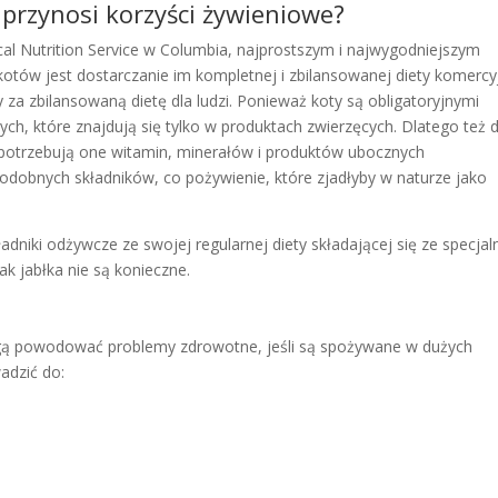
przynosi korzyści żywieniowe?
ical Nutrition Service w Columbia, najprostszym i najwygodniejszym
tów jest dostarczanie im kompletnej i zbilansowanej diety komercy
 za zbilansowaną dietę dla ludzi. Ponieważ koty są obligatoryjnymi
h, które znajdują się tylko w produktach zwierzęcych. Dlatego też d
 potrzebują one witamin, minerałów i produktów ubocznych
podobnych składników, co pożywienie, które zjadłyby w naturze jako
adniki odżywcze ze swojej regularnej diety składającej się ze specjal
k jabłka nie są konieczne.
gą powodować problemy zdrowotne, jeśli są spożywane w dużych
adzić do: