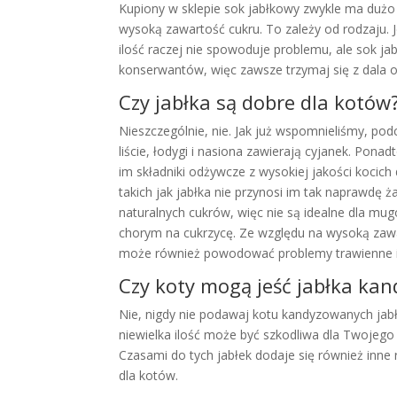
Kupiony w sklepie sok jabłkowy zwykle ma duż
wysoką zawartość cukru. To zależy od rodzaju. J
ilość raczej nie spowoduje problemu, ale sok j
konserwantów, więc zawsze trzymaj się z dala 
Czy jabłka są dobre dla kotów
Nieszczególnie, nie. Jak już wspomnieliśmy, pod
liście, łodygi i nasiona zawierają cyjanek. Pona
im składniki odżywcze z wysokiej jakości kocic
takich jak jabłka nie przynosi im tak naprawdę
naturalnych cukrów, więc nie są idealne dla mu
chorym na cukrzycę. Ze względu na wysoką zawa
może również powodować problemy trawienne i 
Czy koty mogą jeść jabłka ka
Nie, nigdy nie podawaj kotu kandyzowanych jabł
niewielka ilość może być szkodliwa dla Twojego
Czasami do tych jabłek dodaje się również inne r
dla kotów.