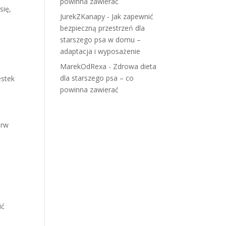
powinna zawierać
się,
JurekZKanapy
-
Jak zapewnić
bezpieczną przestrzeń dla
starszego psa w domu –
adaptacja i wyposażenie
MarekOdRexa
-
Zdrowa dieta
dla starszego psa – co
estek
powinna zawierać
erw
ić