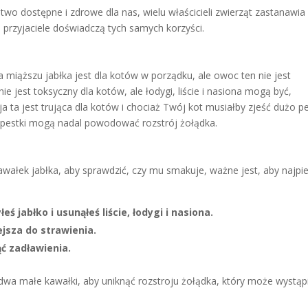
o dostępne i zdrowe dla nas, wielu właścicieli zwierząt zastanawia 
i przyjaciele doświadczą tych samych korzyści.
 miąższu jabłka jest dla kotów w porządku, ale owoc ten nie jest
e jest toksyczny dla kotów, ale łodygi, liście i nasiona mogą być,
a ta jest trująca dla kotów i chociaż Twój kot musiałby zjeść dużo p
, pestki mogą nadal powodować rozstrój żołądka.
wałek jabłka, aby sprawdzić, czy mu smakuje, ważne jest, aby najpi
ś jabłko i usunąłeś liście, łodygi i nasiona.
jsza do strawienia.
ąć zadławienia.
 dwa małe kawałki, aby uniknąć rozstroju żołądka, który może wystąp