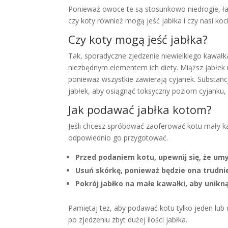
Ponieważ owoce te są stosunkowo niedrogie, łatw
czy koty również mogą jeść jabłka i czy nasi koc
Czy koty mogą jeść jabłka?
Tak, sporadyczne zjedzenie niewielkiego kawałka
niezbędnym elementem ich diety. Miąższ jabłek ni
ponieważ wszystkie zawierają cyjanek. Substancj
jabłek, aby osiągnąć toksyczny poziom cyjanku
Jak podawać jabłka kotom?
Jeśli chcesz spróbować zaoferować kotu mały ka
odpowiednio go przygotować.
Przed podaniem kotu, upewnij się, że umyłe
Usuń skórkę, ponieważ będzie ona trudnie
Pokrój jabłko na małe kawałki, aby unikn
Pamiętaj też, aby podawać kotu tylko jeden lub
po zjedzeniu zbyt dużej ilości jabłka.