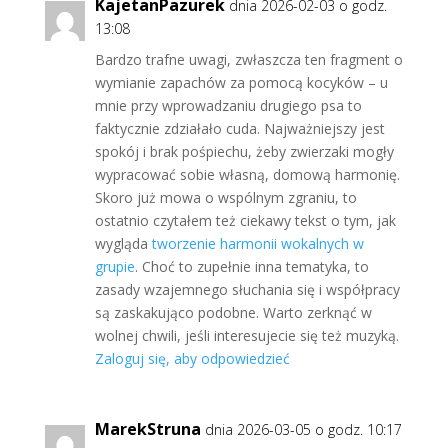
KajetanPazurek
dnia 2026-02-03 o godz.
13:08
Bardzo trafne uwagi, zwłaszcza ten fragment o
wymianie zapachów za pomocą kocyków – u
mnie przy wprowadzaniu drugiego psa to
faktycznie zdziałało cuda. Najważniejszy jest
spokój i brak pośpiechu, żeby zwierzaki mogły
wypracować sobie własną, domową harmonię.
Skoro już mowa o wspólnym zgraniu, to
ostatnio czytałem też ciekawy tekst o tym, jak
wygląda
tworzenie harmonii wokalnych w
grupie
. Choć to zupełnie inna tematyka, to
zasady wzajemnego słuchania się i współpracy
są zaskakująco podobne. Warto zerknąć w
wolnej chwili, jeśli interesujecie się też muzyką.
Zaloguj się, aby odpowiedzieć
MarekStruna
dnia 2026-03-05 o godz. 10:17