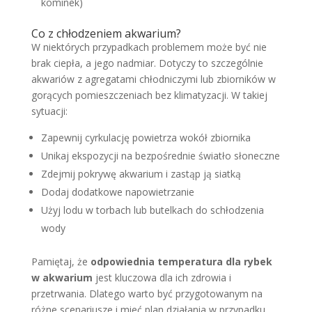
kominek)
Co z chłodzeniem akwarium?
W niektórych przypadkach problemem może być nie
brak ciepła, a jego nadmiar. Dotyczy to szczególnie
akwariów z agregatami chłodniczymi lub zbiorników w
gorących pomieszczeniach bez klimatyzacji. W takiej
sytuacji:
Zapewnij cyrkulację powietrza wokół zbiornika
Unikaj ekspozycji na bezpośrednie światło słoneczne
Zdejmij pokrywę akwarium i zastąp ją siatką
Dodaj dodatkowe napowietrzanie
Użyj lodu w torbach lub butelkach do schłodzenia
wody
Pamiętaj, że
odpowiednia temperatura dla rybek
w akwarium
jest kluczowa dla ich zdrowia i
przetrwania. Dlatego warto być przygotowanym na
różne scenariusze i mieć plan działania w przypadku