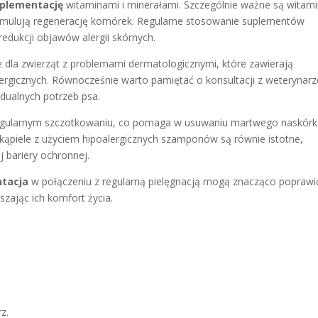
plementację
witaminami i minerałami. Szczególnie ważne są witami
 stymulują regenerację komórek. Regularne stosowanie suplementów
dukcji objawów alergii skórnych.
 dla zwierząt z problemami dermatologicznymi, które zawierają
alergicznych. Równocześnie warto pamiętać o konsultacji z weterynar
dualnych potrzeb psa.
a regularnym szczotkowaniu, co pomaga w usuwaniu martwego naskórk
kąpiele z użyciem hipoalergicznych szamponów są równie istotne,
 bariery ochronnej.
ntacja
w połączeniu z regularną pielęgnacją mogą znacząco poprawi
szając ich komfort życia.
z.