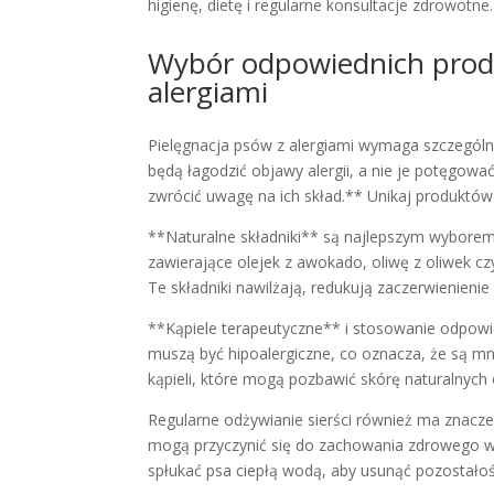
higienę, dietę i regularne konsultacje zdrowotne.
Wybór odpowiednich prod
alergiami
Pielęgnacja psów z alergiami wymaga szczególne
będą łagodzić objawy alergii, a nie je potęgo
zwrócić uwagę na ich skład.** Unikaj produktów
**Naturalne składniki** są najlepszym wyborem, 
zawierające olejek z awokado, oliwę z oliwek cz
Te składniki nawilżają, redukują zaczerwienienie 
**Kąpiele terapeutyczne** i stosowanie odpow
muszą być hipoalergiczne, co oznacza, że są mn
kąpieli, które mogą pozbawić skórę naturalnych
Regularne odżywianie sierści również ma znacze
mogą przyczynić się do zachowania zdrowego wygl
spłukać psa ciepłą wodą, aby usunąć pozostało