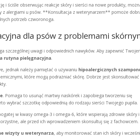
 i ściśle obserwując reakcje skóry i sierści na nowe produkty, możn
y z alergiami u psów. **Konsultacja z weterynarzem** pomoże dobr
alnych potrzeb czworonoga.
acyjna dla psów z problemami skórny
ga szczególnej uwagi i odpowiednich nawyków. Aby zapewnić Twoj
a rutyna pielęgnacyjna
.
e, jednak należy pamiętać o używaniu
hipoalergicznych szampo
hemicznymi, które mogą podrażniać skórę. Dobrze jest skonsultować 
kty.
ie
. Pomaga to usunąć martwy naskórek i zapobiega tworzeniu się
rto wybrać szczotkę odpowiednią do rodzaju sierści Twojego pupila.
 bogatej w kwasy omega-3 i omega-6, które wspierają zdrowie skóry i
korzystne, ale przed ich wprowadzeniem skonsultuj się z fachowcem.
ne wizyty u weterynarza
, aby monitorować stan ich skóry i wcześn