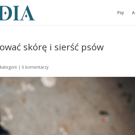
Psy
A
nować skórę i sierść psów
kategorii
|
0 komentarzy