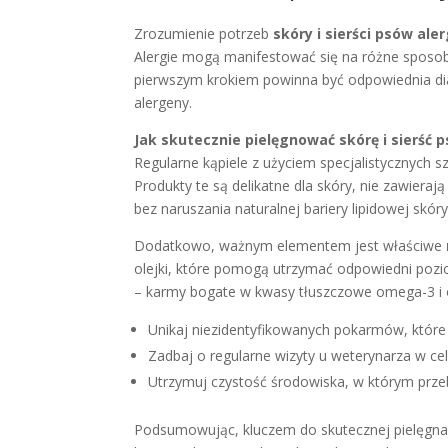
Zrozumienie potrzeb
skóry i sierści psów ale
Alergie mogą manifestować się na różne sposoby
pierwszym krokiem powinna być odpowiednia dia
alergeny.
Jak skutecznie pielęgnować skórę i sierść 
Regularne kąpiele z użyciem specjalistycznych 
Produkty te są delikatne dla skóry, nie zawier
bez naruszania naturalnej bariery lipidowej skóry
Dodatkowo, ważnym elementem jest właściwe
olejki, które pomogą utrzymać odpowiedni poziom
– karmy bogate w kwasy tłuszczowe omega-3 i om
Unikaj niezidentyfikowanych pokarmów, któr
Zadbaj o regularne wizyty u weterynarza w ce
Utrzymuj czystość środowiska, w którym prze
Podsumowując, kluczem do skutecznej pielęgnac