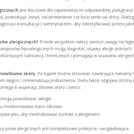
rgicznych
jest kluczowe dla zapewnienia im odpowiedniej pielęgnacji.
, powodując świąd, zaczerwienienie czy łuszczenie się skóry. Dlate
gnoza i konsultacja z weterynarzem, aby zidentyfikować potencjaln
psów alergicznych?
Przede wszystkim należy zwrócić uwagę na higie
szamponów hipoalergicznych mogą złagodzić objawy alergii skórnych.
ają drażniących substancji chemicznych i pomagają w usuwaniu alerge
.
nawilżanie skóry
. Po kąpieli można stosować nawilżające balsamy 
 wilgoci i zminimalizują podrażnienia. Dieta także odgrywa istotną 
ega-6 wspierają zdrowie skóry i sierści.
e mogą powodować alergie.
lu monitorowania stanu zdrowia.
bywa pies, aby minimalizować kontakt z alergenami.
ji psów alergicznych jest kompleksowe podejście, uwzględniające