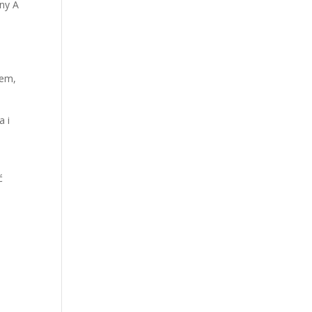
ny A
zem,
a i
ć