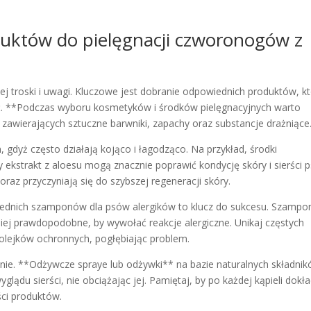
uktów do pielęgnacji czworonogów z
j troski i uwagi. Kluczowe jest dobranie odpowiednich produktów, k
wać. **Podczas wyboru kosmetyków i środków pielęgnacyjnych warto
 zawierających sztuczne barwniki, zapachy oraz substancje drażniące
gdyż często działają kojąco i łagodząco. Na przykład, środki
y ekstrakt z aloesu mogą znacznie poprawić kondycję skóry i sierści p
oraz przyczyniają się do szybszej regeneracji skóry.
iednich szamponów dla psów alergików to klucz do sukcesu. Szampo
iej prawdopodobne, by wywołać reakcje alergiczne. Unikaj częstych
 olejków ochronnych, pogłębiając problem.
nie. **Odżywcze spraye lub odżywki** na bazie naturalnych składni
ądu sierści, nie obciążając jej. Pamiętaj, by po każdej kąpieli dokł
ści produktów.