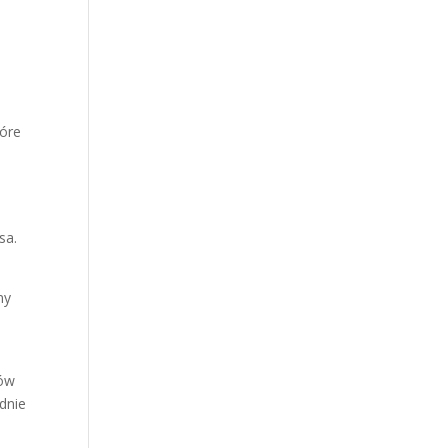
tóre
.
sa.
ny
ków
adnie