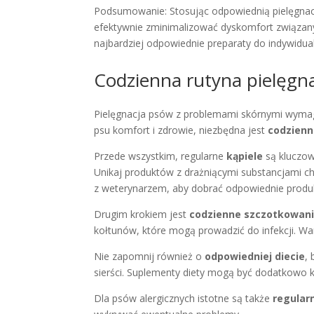
Podsumowanie: Stosując odpowiednią pielęgnację
efektywnie zminimalizować dyskomfort związan
najbardziej odpowiednie preparaty do indywidu
Codzienna rutyna pielęgn
Pielęgnacja psów z problemami skórnymi wyma
psu komfort i zdrowie, niezbędna jest
codzienn
Przede wszystkim, regularne
kąpiele
są kluczow
Unikaj produktów z drażniącymi substancjami c
z weterynarzem, aby dobrać odpowiednie produ
Drugim krokiem jest
codzienne szczotkowan
kołtunów, które mogą prowadzić do infekcji. Wa
Nie zapomnij również o
odpowiedniej diecie
,
sierści. Suplementy diety mogą być dodatkowo 
Dla psów alergicznych istotne są także
regular