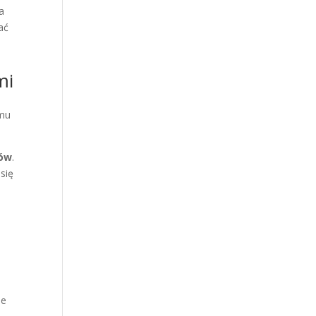
a
ać
mi
emu
nów
.
się
ie