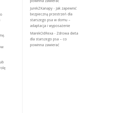
powinna zawierać
JurekZKanapy
-
Jak zapewnić
bezpieczną przestrzeń dla
go
starszego psa w domu –
e
adaptacja i wyposażenie
MarekOdRexa
-
Zdrowa dieta
nę.
dla starszego psa – co
powinna zawierać
nów
lub
rolę