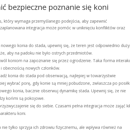
nić bezpieczne poznanie się koni
, który wymaga przemyślanego podejścia, aby zapewnić
 zaplanowana integracja może pomóc w uniknięciu konfliktów oraz
owego konia do stada, upewnij się, że teren jest odpowiednio duży
że, aby na padoku nie było ostrych przedmiotów.
l koniom na zapoznanie się przez ogrodzenie. Taka forma interakc
 i obecnością nowych członków.
dź konia do stada pod obserwacją, najlepiej w towarzystwie
iej wybrać porę, gdy konie są mniej pobudzone, zwłaszcza po posiłk
ego konia, bacznie obserwuj dynamikę stada. Upewnij się, że nie
ędzy końmi są pokojowe.
zyzwyczajenie się do siebie. Czasami pełna integracja może zająć ki
arakteru koni.
 nie tylko sprzyja ich zdrowiu fizycznemu, ale wpływa również na