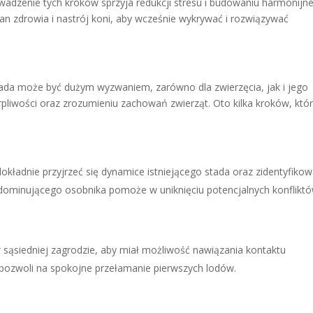
adzenie tych kroków sprzyja redukcji stresu i budowaniu harmonijne
an zdrowia i nastrój koni, aby wcześnie wykrywać i rozwiązywać
ada może być dużym wyzwaniem, zarówno dla zwierzęcia, jak i jego
rpliwości oraz zrozumieniu zachowań zwierząt. Oto kilka kroków, któ
ładnie przyjrzeć się dynamice istniejącego stada oraz zidentyfiko
 dominującego osobnika pomoże w uniknięciu potencjalnych konfliktó
ąsiedniej zagrodzie, aby miał możliwość nawiązania kontaktu
pozwoli na spokojne przełamanie pierwszych lodów.