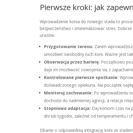
Pierwsze kroki: jak zapew
Wprowadzenie konia do nowego stada to proces
bezpieczeństwo i zminimalizować stres. Dobrze
urazów.
Przygotowanie terenu:
Zanim wprowadzisz n
umożliwić swobodny ruch koni. Ważne jest tak
Obserwacja przez barierę:
Początkowo pozwó
daje im możliwość oswojenia się z zapachami
Kontrolowane pierwsze spotkanie:
Wprowa
doświadczonego opiekuna. Na początek najlep
Monitoruj zachowanie:
Po wprowadzeniu now
dochodzi do nadmiernej agresji, a relacje mi
Stopniowa adaptacja:
Daj koniom czas na pr
dni lub tygodni, zależnie od temperamentu i ch
Dbanie o odpowiednią integrację koni ze stadem