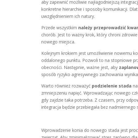
aby zapewnić możliwie najłagodniejszą integrac
konkretne hierarchie i sposoby komunikacji. 
uwzględnieniem ich natury.
Przede wszystkim
należy przeprowadzić kwa
chorób. Jest to ważny krok, który chroni zdrowi
nowego miejsca.
Kolejnym krokiem jest umożliwienie nowemu k
oddalonego punktu. Pozwoli to na stopniowe pr
obecności. Następnie, ważne jest, aby
zaplano
sposób ryzyko agresywnego zachowania wynikają
Warto również rozważyć
podzielenie stada
na
zmniejszeniu napięć. Wprowadzając nowego człon
gdy zajdzie taka potrzeba. Z czasem, przy odpo
integracja będzie przebiegała bez nadmiernego s
Wprowadzenie konia do nowego stada jest proc
zwierząt. Aby zminimalizować stres zarówno dla 