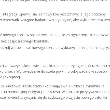
 integracji. Upewnij się, że nowy koń jest zdrowy, a jego potrzeby
Przeprowadź wstępne badania weterynaryjne, aby wykluczyć możliw
 nowego konia w sąsiedztwie stada, ale za ogrodzeniem, co pozwo
t bez bezpośredniego kontaktu.
, zacznij wprowadzać nowego konia do wybranych, mniej dominującyc
.
 zauważyć jakiekolwiek oznaki niepokoju czy agresji. W razie potrz
ilku dniach. Wprowadzenie do stada powinno odbywać się w sposób
ej akceptacji.
e
są kluczowe. Każde stado i koń mają swoją unikalną dynamikę, a
ęcia harmonijnej integracji bez stresu. Wspieranie pozytywnych intera
że również przyczynić się do szybszego przyjęcia nowego członka