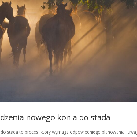
dzenia nowego konia do stada
o stada to proces, który wymaga odpowiedniego planowania i uwag