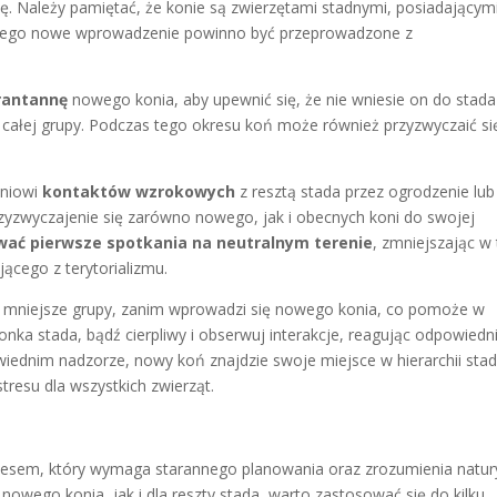
ję. Należy pamiętać, że konie są zwierzętami stadnymi, posiadającym
Dlatego nowe wprowadzenie powinno być przeprowadzone z
rantannę
nowego konia, aby upewnić się, że nie wniesie on do stada
e całej grupy. Podczas tego okresu koń może również przyzwyczaić si
oniowi
kontaktów wzrokowych
z resztą stada przez ogrodzenie lub
zyzwyczajenie się zarówno nowego, jak i obecnych koni do swojej
wać pierwsze spotkania na neutralnym terenie
, zmniejszając w
cego z terytorializmu.
 mniejsze grupy, zanim wprowadzi się nowego konia, co pomoże w
ka stada, bądź cierpliwy i obserwuj interakcje, reagując odpowiedn
wiednim nadzorze, nowy koń znajdzie swoje miejsce w hierarchii stad
tresu dla wszystkich zwierząt.
esem, który wymaga starannego planowania oraz zrozumienia natur
nowego konia, jak i dla reszty stada, warto zastosować się do kilku