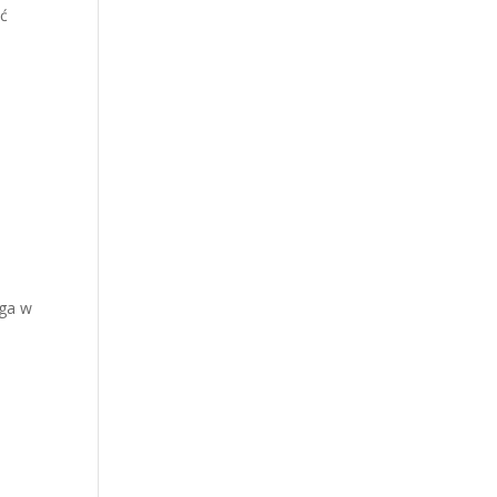
ić
aga w