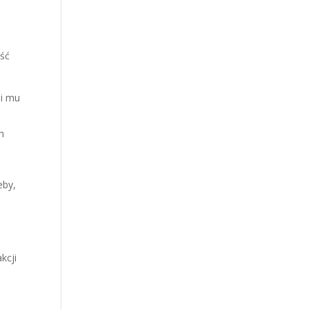
ość
li mu
h
eby,
kcji