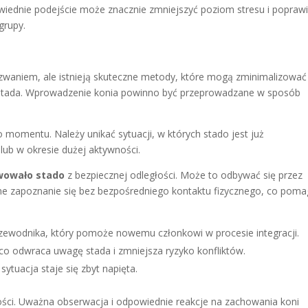
iednie podejście może znacznie zmniejszyć poziom stresu i popraw
grupy.
zwaniem, ale istnieją skuteczne metody, które mogą zminimalizować
y stada. Wprowadzenie konia powinno być przeprowadzane w sposób
momentu. Należy unikać sytuacji, w których stado jest już
lub w okresie dużej aktywności.
wowało stado
z bezpiecznej odległości. Może to odbywać się przez
e zapoznanie się bez bezpośredniego kontaktu fizycznego, co pom
ewodnika, który pomoże nowemu członkowi w procesie integracji.
o odwraca uwagę stada i zmniejsza ryzyko konfliktów.
sytuacja staje się zbyt napięta.
wości. Uważna obserwacja i odpowiednie reakcje na zachowania koni