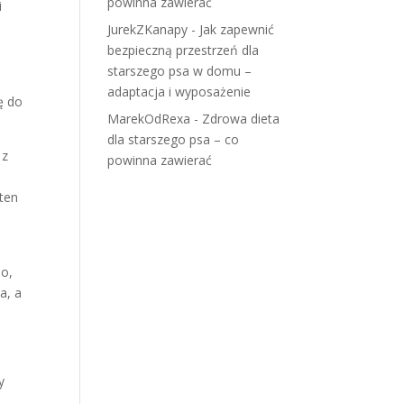
powinna zawierać
i
JurekZKanapy
-
Jak zapewnić
bezpieczną przestrzeń dla
starszego psa w domu –
adaptacja i wyposażenie
ę do
MarekOdRexa
-
Zdrowa dieta
dla starszego psa – co
 z
powinna zawierać
 ten
io,
a, a
y