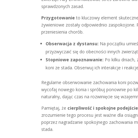
sprawdzonych zasad.
Przygotowanie
to kluczowy element skutecznej
żywieniowe zostały odpowiednio zaspokojone. 
przeniesienia chorób.
Obserwacja z dystansu:
Na początku umieść
przyzwyczaić się do obecności innych zwierzą
Stopniowe zapoznawanie:
Po kilku dniach
koni ze stada. Obserwuj ich interakcje i reakcje
Regularne obserwowanie zachowania koni pozwoli
wycofaj nowego konia i spróbuj ponownie po k
naturalny, dając czas na rozwinięcie się wzajemn
Pamiętaj, że
cierpliwość i spokojne podejści
zrozumienie tego procesu jest ważne dla osiągni
poprzez nagradzanie spokojnego zachowania mo
stada.