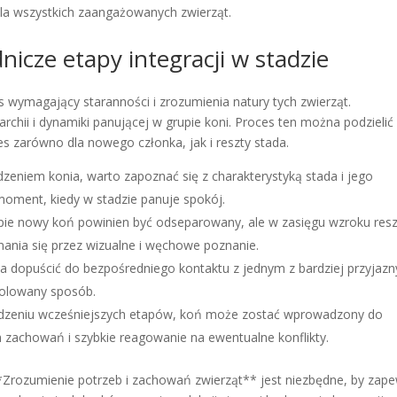
 dla wszystkich zaangażowanych zwierząt.
icze etapy integracji w stadzie
wymagający staranności i zrozumienia natury tych zwierząt.
chii i dynamiki panującej w grupie koni. Proces ten można podzielić
s zarówno dla nowego członka, jak i reszty stada.
eniem konia, warto zapoznać się z charakterystyką stada i jego
moment, kiedy w stadzie panuje spokój.
e nowy koń powinien być odseparowany, ale w zasięgu wzroku resz
ania się przez wizualne i węchowe poznanie.
 dopuścić do bezpośredniego kontaktu z jednym z bardziej przyjazn
trolowany sposób.
zeniu wcześniejszych etapów, koń może zostać wprowadzony do
 zachowań i szybkie reagowanie na ewentualne konflikty.
 **Zrozumienie potrzeb i zachowań zwierząt** jest niezbędne, by zap