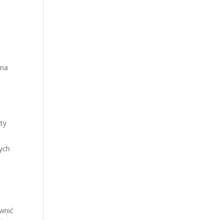
 na
ty
ych
ewnić