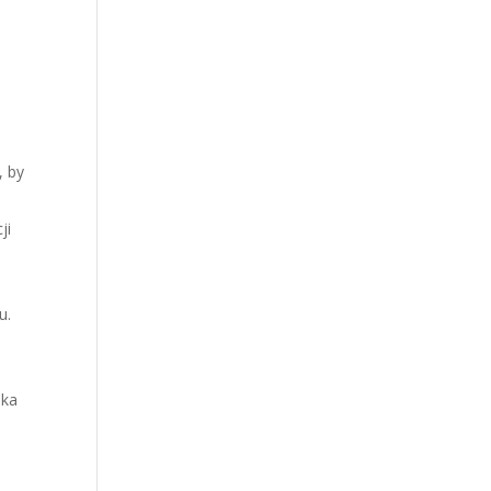
, by
ji
u.
lka