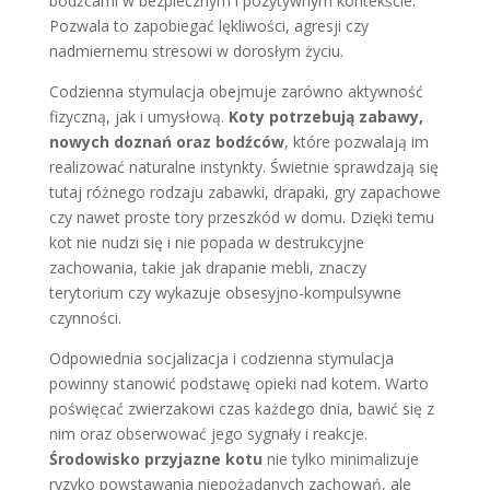
bodźcami w bezpiecznym i pozytywnym kontekście.
Pozwala to zapobiegać lękliwości, agresji czy
nadmiernemu stresowi w dorosłym życiu.
Codzienna stymulacja obejmuje zarówno aktywność
fizyczną, jak i umysłową.
Koty potrzebują zabawy,
nowych doznań oraz bodźców
, które pozwalają im
realizować naturalne instynkty. Świetnie sprawdzają się
tutaj różnego rodzaju zabawki, drapaki, gry zapachowe
czy nawet proste tory przeszkód w domu. Dzięki temu
kot nie nudzi się i nie popada w destrukcyjne
zachowania, takie jak drapanie mebli, znaczy
terytorium czy wykazuje obsesyjno-kompulsywne
czynności.
Odpowiednia socjalizacja i codzienna stymulacja
powinny stanowić podstawę opieki nad kotem. Warto
poświęcać zwierzakowi czas każdego dnia, bawić się z
nim oraz obserwować jego sygnały i reakcje.
Środowisko przyjazne kotu
nie tylko minimalizuje
ryzyko powstawania niepożądanych zachowań, ale