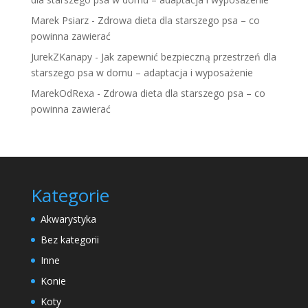
Marek Psiarz
-
Zdrowa dieta dla starszego psa – co
powinna zawierać
JurekZKanapy
-
Jak zapewnić bezpieczną przestrzeń dla
starszego psa w domu – adaptacja i wyposażenie
MarekOdRexa
-
Zdrowa dieta dla starszego psa – co
powinna zawierać
Kategorie
Akwarystyka
Bez kategorii
Inne
Konie
Koty