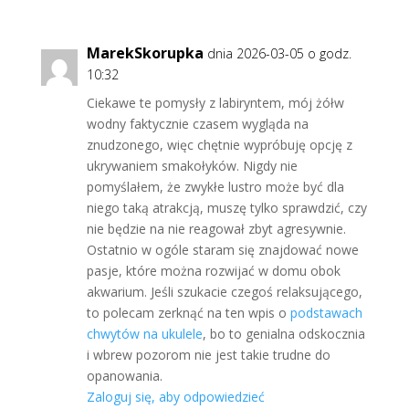
MarekSkorupka
dnia 2026-03-05 o godz.
10:32
Ciekawe te pomysły z labiryntem, mój żółw
wodny faktycznie czasem wygląda na
znudzonego, więc chętnie wypróbuję opcję z
ukrywaniem smakołyków. Nigdy nie
pomyślałem, że zwykłe lustro może być dla
niego taką atrakcją, muszę tylko sprawdzić, czy
nie będzie na nie reagował zbyt agresywnie.
Ostatnio w ogóle staram się znajdować nowe
pasje, które można rozwijać w domu obok
akwarium. Jeśli szukacie czegoś relaksującego,
to polecam zerknąć na ten wpis o
podstawach
chwytów na ukulele
, bo to genialna odskocznia
i wbrew pozorom nie jest takie trudne do
opanowania.
Zaloguj się, aby odpowiedzieć