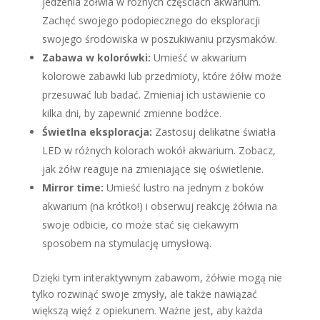
jedzenia żółwia w różnych częściach akwarium.
Zachęć swojego podopiecznego do eksploracji
swojego środowiska w poszukiwaniu przysmaków.
Zabawa w kolorówki:
Umieść w akwarium
kolorowe zabawki lub przedmioty, które żółw może
przesuwać lub badać. Zmieniaj ich ustawienie co
kilka dni, by zapewnić zmienne bodźce.
Świetlna eksploracja:
Zastosuj delikatne światła
LED w różnych kolorach wokół akwarium. Zobacz,
jak żółw reaguje na zmieniające się oświetlenie.
Mirror time:
Umieść lustro na jednym z boków
akwarium (na krótko!) i obserwuj reakcję żółwia na
swoje odbicie, co może stać się ciekawym
sposobem na stymulację umysłową.
Dzięki tym interaktywnym zabawom, żółwie mogą nie
tylko rozwinąć swoje zmysły, ale także nawiązać
większą więź z opiekunem. Ważne jest, aby każda