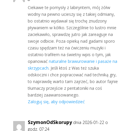
Ciekawe te pomysły z labiryntem, mój żółw
wodny na pewno ucieszy się z takiej odmiany,
bo ostatnio wydawał się trochę znudzony
pływaniem w kółko. Szczególnie to lustro mnie
zaciekawiło, sprawdzę jutro jak zareaguje na
swoje odbicie. Poza opieką nad gadami sporo
czasu spędzam też na ćwiczeniu muzyki i
ostatnio trafiłem na świetny wpis o tym, jak
opanować
naturalne brawurowanie i pasaże na
skrzypcach
. Jeśli ktoś z Was też szuka
odskoczni i chce popracować nad techniką gry,
to naprawdę warto tam zajrzeć, bo autor fajnie
tłumaczy przejście z pentatoniki na coś
bardziej zaawansowanego.
Zaloguj się, aby odpowiedzieć
SzymonOdSkorupy
dnia 2026-01-22 o
godz. 07:24