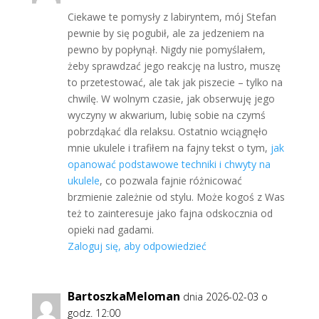
Ciekawe te pomysły z labiryntem, mój Stefan
pewnie by się pogubił, ale za jedzeniem na
pewno by popłynął. Nigdy nie pomyślałem,
żeby sprawdzać jego reakcję na lustro, muszę
to przetestować, ale tak jak piszecie – tylko na
chwilę. W wolnym czasie, jak obserwuję jego
wyczyny w akwarium, lubię sobie na czymś
pobrzdąkać dla relaksu. Ostatnio wciągnęło
mnie ukulele i trafiłem na fajny tekst o tym,
jak
opanować podstawowe techniki i chwyty na
ukulele
, co pozwala fajnie różnicować
brzmienie zależnie od stylu. Może kogoś z Was
też to zainteresuje jako fajna odskocznia od
opieki nad gadami.
Zaloguj się, aby odpowiedzieć
BartoszkaMeloman
dnia 2026-02-03 o
godz. 12:00