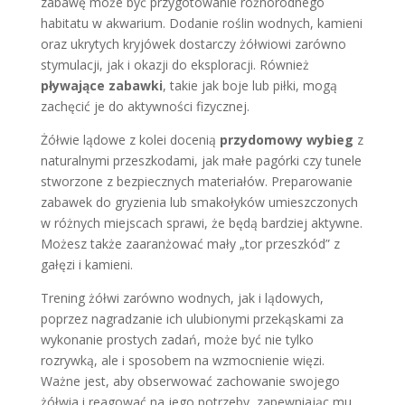
zabawę może być przygotowanie różnorodnego
habitatu w akwarium. Dodanie roślin wodnych, kamieni
oraz ukrytych kryjówek dostarczy żółwiowi zarówno
stymulacji, jak i okazji do eksploracji. Również
pływające zabawki
, takie jak boje lub piłki, mogą
zachęcić je do aktywności fizycznej.
Żółwie lądowe z kolei docenią
przydomowy wybieg
z
naturalnymi przeszkodami, jak małe pagórki czy tunele
stworzone z bezpiecznych materiałów. Preparowanie
zabawek do gryzienia lub smakołyków umieszczonych
w różnych miejscach sprawi, że będą bardziej aktywne.
Możesz także zaaranżować mały „tor przeszkód” z
gałęzi i kamieni.
Trening żółwi zarówno wodnych, jak i lądowych,
poprzez nagradzanie ich ulubionymi przekąskami za
wykonanie prostych zadań, może być nie tylko
rozrywką, ale i sposobem na wzmocnienie więzi.
Ważne jest, aby obserwować zachowanie swojego
żółwia i reagować na jego potrzeby, zapewniając mu