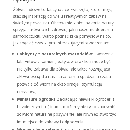
Żółwie lądowe to fascynujące zwierzęta, które mogą
stać się inspiracją do wielu kreatywnych zabaw na
świeżym powietrzu. Obcowanie z nimi na łonie natury
sprzyja zarówno ich zdrowiu, jak i naszemu dobremu
samopoczuciu. Warto poznać kilka pomysłów na to,
jak spędzić czas z tymi interesującymi stworzeniami.
Labirynty z naturalnych materiałów
: Tworzenie
labiryntów z kamieni, patyków oraz liści może być
nie tylko zabawą dla żółwia, ale także rozwijającą
aktywnością dla nas. Taka forma spędzania czasu
pozwala żółwiom na eksplorację i stymulację
umysłową.
Miniature ogródki
: Zakładając niewielki ogródek z
bezpiecznymi roślinami, możemy nie tylko zapewnić
żółwiom naturalne pożywienie, ale również stworzyć
im miejsce do zabawy i odpoczynku.
Wodne place zabaw
: Chociaż żółwie lądowe nie są