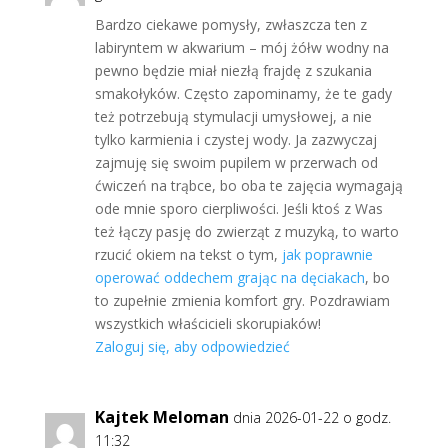
Bardzo ciekawe pomysły, zwłaszcza ten z
labiryntem w akwarium – mój żółw wodny na
pewno będzie miał niezłą frajdę z szukania
smakołyków. Często zapominamy, że te gady
też potrzebują stymulacji umysłowej, a nie
tylko karmienia i czystej wody. Ja zazwyczaj
zajmuję się swoim pupilem w przerwach od
ćwiczeń na trąbce, bo oba te zajęcia wymagają
ode mnie sporo cierpliwości. Jeśli ktoś z Was
też łączy pasję do zwierząt z muzyką, to warto
rzucić okiem na tekst o tym,
jak poprawnie
operować oddechem grając na dęciakach
, bo
to zupełnie zmienia komfort gry. Pozdrawiam
wszystkich właścicieli skorupiaków!
Zaloguj się, aby odpowiedzieć
Kajtek Meloman
dnia 2026-01-22 o godz.
11:32