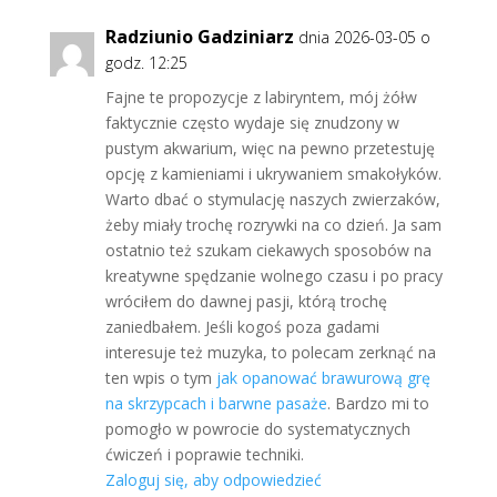
Radziunio Gadziniarz
dnia 2026-03-05 o
godz. 12:25
Fajne te propozycje z labiryntem, mój żółw
faktycznie często wydaje się znudzony w
pustym akwarium, więc na pewno przetestuję
opcję z kamieniami i ukrywaniem smakołyków.
Warto dbać o stymulację naszych zwierzaków,
żeby miały trochę rozrywki na co dzień. Ja sam
ostatnio też szukam ciekawych sposobów na
kreatywne spędzanie wolnego czasu i po pracy
wróciłem do dawnej pasji, którą trochę
zaniedbałem. Jeśli kogoś poza gadami
interesuje też muzyka, to polecam zerknąć na
ten wpis o tym
jak opanować brawurową grę
na skrzypcach i barwne pasaże
. Bardzo mi to
pomogło w powrocie do systematycznych
ćwiczeń i poprawie techniki.
Zaloguj się, aby odpowiedzieć