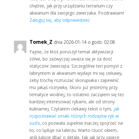
chętnie, jak przy urządzaniu terrarium czy
akwarium dla swojego zwierzaka. Pozdrawiam!
Zaloguj się, aby odpowiedzieć
Tomek_Z
dnia 2026-01-14 o godz. 02:08
Fajnie, że ktoś poruszył temat aktywizacji
żółwi, bo zazwyczaj uważa się je za dość
statyczne zwierzęta. Szczególnie ten pomysł z
labiryntem w akwarium wydaje mi się ciekawy,
żeby trochę rozruszać skorupiaka i zapewnić
mu jakąś rozrywkę. Skoro już jesteśmy przy
tematyce wodnej, to ostatnio zacząłem się też
bardziej interesować rybami, ale od strony
kulinarnej. Czytałem ciekawy tekst o tym,
jak
rozpoznawać smaki różnych rodzajów ryb w
sushi
, co pozwala zupełnie inaczej spojrzeć na
to, co ląduje na talerzu. Warto rzucić okiem,
jeśli lubicie dbać o detale, tak jak przy opiece