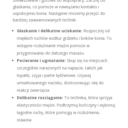
zrelaksowane i gotowe do współpracy. Zacznij od
głaskania, co pomoże w nawiązaniu kontaktu i
uspokojeniu konia. Następnie możemy przejść do
bardziej zaawansowanych technik.
Głaskanie i delikatne uciskanie:
Rozpocznij od
miękkich ruchów wzdłuż grzbietu i boków konia. To
wstępne rozluźnianie mięśni pomoże w
przygotowaniu do dalszego masażu.
Pocieranie i ugniatanie:
Skup się na miejscach
szczególnie narażonych na napięcie, takich jak
łopatki, szyja i partie lędźwiowe. Używaj
umiarkowanego nacisku, dostosowując siłę do
reakcji zwierzęcia.
Delikatne rozciąganie:
To technika, która sprzyja
elastyczności mięśni. Podtrzymuj kończyny i wykonuj
łagodne ruchy, które pomogą w rozluźnieniu
stawów.