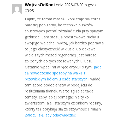
WojtasOdKoni
dnia 2026-03-03 o godz.
03:25
Fajnie, że temat masażu koni staje się coraz
bardziej popularny, bo technika punktów
spustowych potrafi zdziałać cuda przy spiętym
grzbiecie. Sam stosuję podstawowe ruchy u
swojego wałacha i widzę, jak bardzo poprawia
to jego elastyczność w kłusie. Co ciekawe,
wiele z tych metod regeneracji jest bardzo
zbliżonych do tych stosowanych u ludzi.
Ostatnio wpadł mi w ręce artykuł o tym,
jakie
są nowoczesne sposoby na walkę z
przewlekłym bólem u osób starszych
i widać
tam sporo podobieństw w podejściu do
rozluźniania tkanek. Warto zgłębiać takie
tematy, żeby lepiej pomagać nie tylko
zwierzętom, ale i starszym członkom rodziny,
którzy też borykają się ze sztywnością mięśni.
Zaloguj się, aby odpowiedzieć