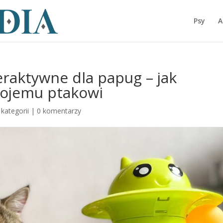
Psy
A
eraktywne dla papug – jak
wojemu ptakowi
kategorii
|
0 komentarzy