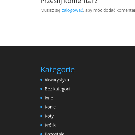
Prześlij komentarz
Musisz się
zalogować
, aby móc dodać komentar
Kategorie
Akwarystyka
Bez kategorii
Inne
Konie
Koty
Króliki
Pozostałe