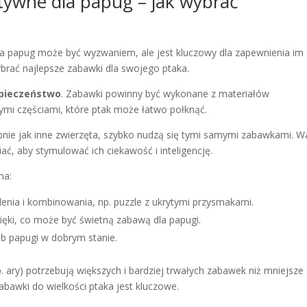
tywne dla papug – jak wybrać
a papug może być wyzwaniem, ale jest kluczowy dla zapewnienia im
ybrać najlepsze zabawki dla swojego ptaka.
pieczeństwo
. Zabawki powinny być wykonane z materiałów
łymi częściami, które ptak może łatwo połknąć.
nie jak inne zwierzęta, szybko nudzą się tymi samymi zabawkami. W
iać, aby stymulować ich ciekawość i inteligencję.
na:
enia i kombinowania, np. puzzle z ukrytymi przysmakami.
ęki, co może być świetną zabawą dla papugi.
b papugi w dobrym stanie.
 ary) potrzebują większych i bardziej trwałych zabawek niż mniejsze
abawki do wielkości ptaka jest kluczowe.