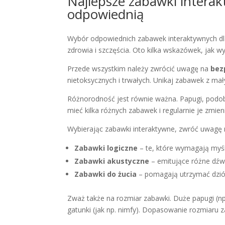
Najlepsze zabawki interak
odpowiednią
Wybór odpowiednich zabawek interaktywnych dl
zdrowia i szczęścia. Oto kilka wskazówek, jak w
Przede wszystkim należy zwrócić uwagę na
bez
nietoksycznych i trwałych. Unikaj zabawek z ma
Różnorodność jest równie ważna. Papugi, podob
mieć kilka różnych zabawek i regularnie je zmien
Wybierając zabawki interaktywne, zwróć uwagę 
Zabawki logiczne
– te, które wymagają myśl
Zabawki akustyczne
– emitujące różne dźwi
Zabawki do żucia
– pomagają utrzymać dzió
Zważ także na rozmiar zabawki. Duże papugi (np.
gatunki (jak np. nimfy). Dopasowanie rozmiaru z