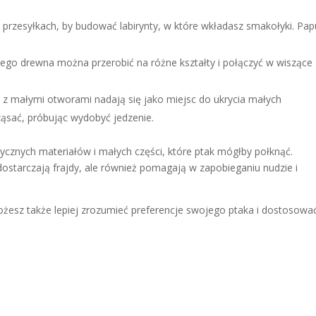
 przesyłkach, by budować labirynty, w które wkładasz smakołyki. Pa
go drewna można przerobić na różne kształty i połączyć w wiszące
i z małymi otworami nadają się jako miejsc do ukrycia małych
ząsać, próbując wydobyć jedzenie.
sycznych materiałów i małych części, które ptak mógłby połknąć.
dostarczają frajdy, ale również pomagają w zapobieganiu nudzie i
sz także lepiej zrozumieć preferencje swojego ptaka i dostosowa