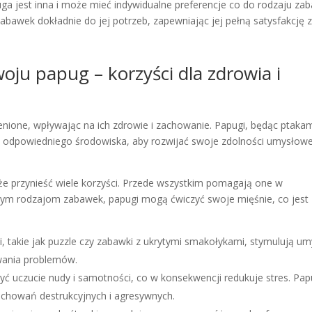
a jest inna i może mieć indywidualne preferencje co do rodzaju za
bawek dokładnie do jej potrzeb, zapewniając jej pełną satysfakcję 
ju papug – korzyści dla zdrowia i
nione, wpływając na ich zdrowie i zachowanie. Papugi, będąc ptaka
ją odpowiedniego środowiska, aby rozwijać swoje zdolności umysłowe
 przynieść wiele korzyści. Przede wszystkim pomagają one w
óżnym rodzajom zabawek, papugi mogą ćwiczyć swoje mięśnie, co jest
i, takie jak puzzle czy zabawki z ukrytymi smakołykami, stymulują um
ywania problemów.
ć uczucie nudy i samotności, co w konsekwencji redukuje stres. Pap
achowań destrukcyjnych i agresywnych.