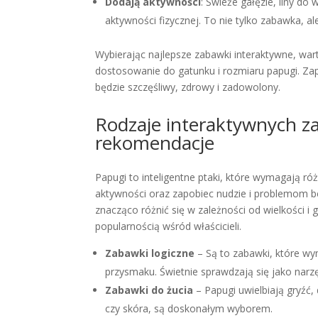
Dodają aktywności
: Świeże gałęzie, liny d
aktywności fizycznej. To nie tylko zabawka, al
Wybierając najlepsze zabawki interaktywne, wa
dostosowanie do gatunku i rozmiaru papugi. Zap
będzie szczęśliwy, zdrowy i zadowolony.
Rodzaje interaktywnych za
rekomendacje
Papugi to inteligentne ptaki, które wymagają 
aktywności oraz zapobiec nudzie i problemom 
znacząco różnić się w zależności od wielkości i ga
popularnością wśród właścicieli.
Zabawki logiczne
– Są to zabawki, które wy
przysmaku. Świetnie sprawdzają się jako narz
Zabawki do żucia
– Papugi uwielbiają gryźć,
czy skóra, są doskonałym wyborem.