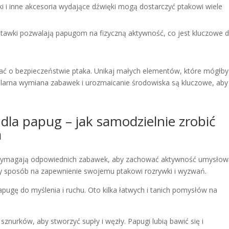
i i inne akcesoria wydające dźwięki mogą dostarczyć ptakowi wiele
huśtawki pozwalają papugom na fizyczną aktywność, co jest kluczowe d
ać o bezpieczeństwie ptaka. Unikaj małych elementów, które mógłby
ularna wymiana zabawek i urozmaicanie środowiska są kluczowe, aby
dla papug – jak samodzielnie zrobić
a
óre wymagają odpowiednich zabawek, aby zachować aktywność umysłow
y sposób na zapewnienie swojemu ptakowi rozrywki i wyzwań.
apugę do myślenia i ruchu. Oto kilka łatwych i tanich pomysłów na
sznurków, aby stworzyć supły i węzły. Papugi lubią bawić się i