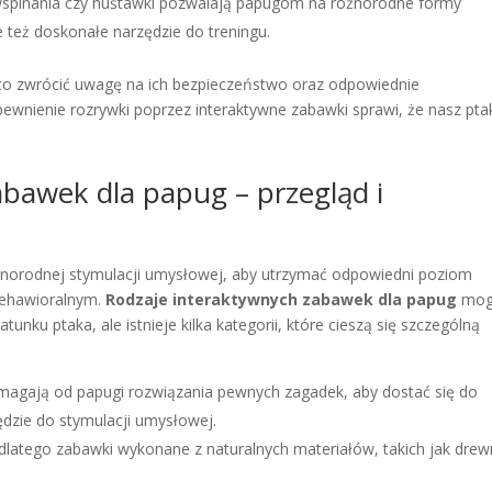
o wspinania czy huśtawki pozwalają papugom na różnorodne formy
e też doskonałe narzędzie do treningu.
rto zwrócić uwagę na ich bezpieczeństwo oraz odpowiednie
ewnienie rozrywki poprzez interaktywne zabawki sprawi, że nasz pta
bawek dla papug – przegląd i
różnorodnej stymulacji umysłowej, aby utrzymać odpowiedni poziom
behawioralnym.
Rodzaje interaktywnych zabawek dla papug
mog
tunku ptaka, ale istnieje kilka kategorii, które cieszą się szczególną
magają od papugi rozwiązania pewnych zagadek, aby dostać się do
ędzie do stymulacji umysłowej.
 dlatego zabawki wykonane z naturalnych materiałów, takich jak dre