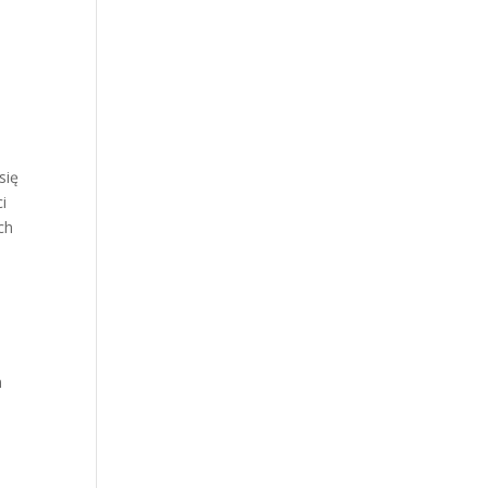
się
i
ch
m