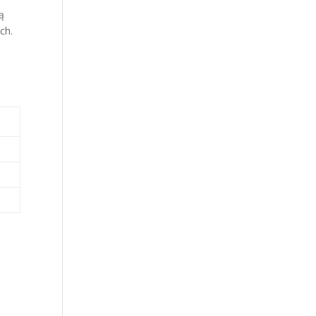
ą
ch.