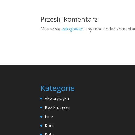
Prześlij komentarz
Musisz się
zalogować
, aby móc dodać komentar
Kategorie
Akwarystyka
Bez kategorii
Inne
Konie
Koty