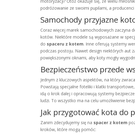
motoryzacji? Otóż okazuje się, że wielu miło
podróżowanie ze swoimi pupilami, a producenc
Samochody przyjazne kot
Coraz więcej marek samochodowych zaczyna do
kotów. Niektóre modele są wyposażane w specjal
do
spaceru z kotem
. Inne oferują systemy we
podczas postoju. Nawet design niektórych aut 
powiększonymi oknami, aby koty mogły wygodn
Bezpieczeństwo przede w
Jednym z kluczowych aspektów, na który zwraca
Powstają specjalne foteliki i klatki transport
idą o krok dalej i opracowują systemy bezpie
ludzi. To wszystko ma na celu umożliwienie be
Jak przygotować kota do
Zanim zdecydujemy się na
spacer z kotem
poz
kroków, które mogą pomóc: