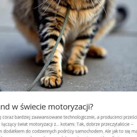
nd w świecie motoryzacji?
ę coraz bardziej zaawansowane technologicznie, a producenci prześc
 łączący świat motoryzacji z… kotami. Tak, dobrze przeczytaliście –
zym dodatkiem do codziennych podróży samochodem. Ale jak to się m