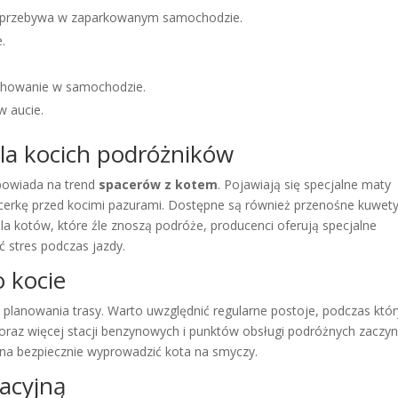
kot przebywa w zaparkowanym samochodzie.
.
chowanie w samochodzie.
w aucie.
la kocich podróżników
owiada na trend
spacerów z kotem
. Pojawiają się specjalne maty
icerkę przed kocimi pazurami. Dostępne są również przenośne kuwety
 kotów, które źle znoszą podróże, producenci oferują specjalne
 stres podczas jazdy.
o kocie
anowania trasy. Warto uwzględnić regularne postoje, podczas któ
Coraz więcej stacji benzynowych i punktów obsługi podróżnych zaczy
ożna bezpiecznie wyprowadzić kota na smyczy.
acyjną