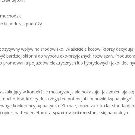
e zwierzętom
samochodzie
ęcia podczas podróży
ozytywny wpływ na środowisko. Właściciele kotów, którzy decydują 
yć bardziej skłonni do wyboru eko-przyjaznych rozwiązań. Producenc
 promowania pojazdów elektrycznych lub hybrydowych jako idealny
kakujący w kontekście motoryzacji, ale pokazuje, jak zmieniają się
samochodów, którzy dostrzegą ten potencjał i odpowiedzą na niego
wagę konkurencyjną na rynku. Kto wie, może za kilka lat standarde
opieki nad zwierzętami, a
spacer z kotem
stanie się naturalnym