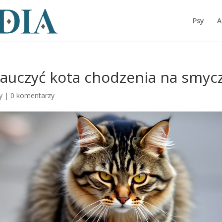
Psy
A
nauczyć kota chodzenia na smyc
y
|
0 komentarzy