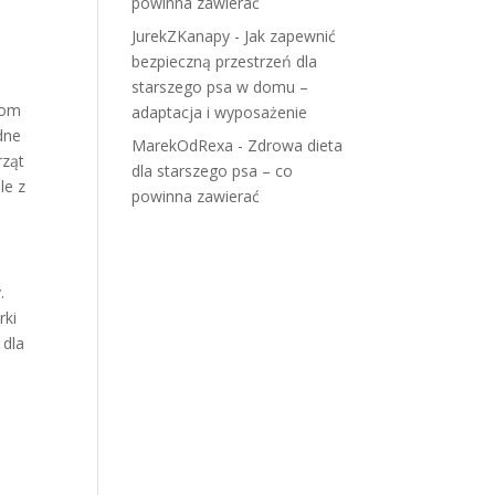
powinna zawierać
JurekZKanapy
-
Jak zapewnić
bezpieczną przestrzeń dla
starszego psa w domu –
lom
adaptacja i wyposażenie
dne
MarekOdRexa
-
Zdrowa dieta
rząt
dla starszego psa – co
le z
powinna zawierać
.
rki
 dla