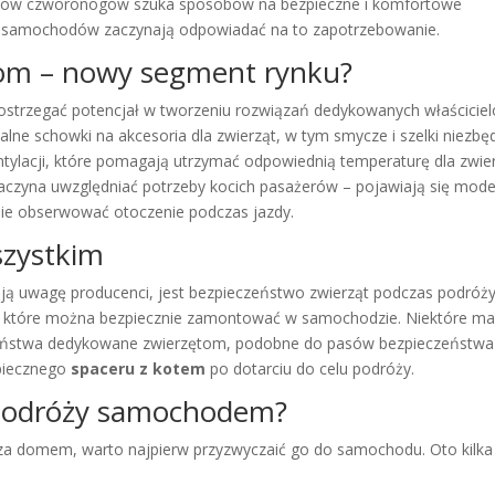
śników czworonogów szuka sposobów na bezpieczne i komfortowe
i samochodów zaczynają odpowiadać na to zapotrzebowanie.
om – nowy segment rynku?
strzegać potencjał w tworzeniu rozwiązań dedykowanych właścicie
ne schowki na akcesoria dla zwierząt, w tym smycze i szelki niezbę
ntylacji, które pomagają utrzymać odpowiednią temperaturę dla zwie
zaczyna uwzględniać potrzeby kocich pasażerów – pojawiają się mode
ie obserwować otoczenie podczas jazdy.
szystkim
ją uwagę producenci, jest bezpieczeństwo zwierząt podczas podróży
owe, które można bezpiecznie zamontować w samochodzie. Niektóre ma
czeństwa dedykowane zwierzętom, podobne do pasów bezpieczeństwa
zpiecznego
spaceru z kotem
po dotarciu do celu podróży.
 podróży samochodem?
a domem, warto najpierw przyzwyczaić go do samochodu. Oto kilka