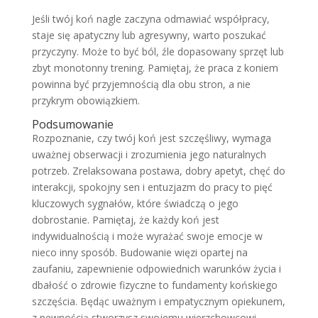
Jeśli twój koń nagle zaczyna odmawiać współpracy,
staje się apatyczny lub agresywny, warto poszukać
przyczyny. Może to być ból, źle dopasowany sprzęt lub
zbyt monotonny trening. Pamiętaj, że praca z koniem
powinna być przyjemnością dla obu stron, a nie
przykrym obowiązkiem.
Podsumowanie
Rozpoznanie, czy twój koń jest szczęśliwy, wymaga
uważnej obserwacji i zrozumienia jego naturalnych
potrzeb. Zrelaksowana postawa, dobry apetyt, chęć do
interakcji, spokojny sen i entuzjazm do pracy to pięć
kluczowych sygnałów, które świadczą o jego
dobrostanie. Pamiętaj, że każdy koń jest
indywidualnością i może wyrażać swoje emocje w
nieco inny sposób. Budowanie więzi opartej na
zaufaniu, zapewnienie odpowiednich warunków życia i
dbałość o zdrowie fizyczne to fundamenty końskiego
szczęścia. Będąc uważnym i empatycznym opiekunem,
z pewnością stworzysz swojemu wierzchowcowi