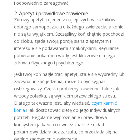
i odpowiednio zareagować.
2. Apetyt i prawidłowe trawienie
Zdrowy apetyt to jeden z najlepszych wskaźników
dobrego samopoczucia u każdego zwierzęcia, a konie
nie są tu wyjątkiem. Szczęśliwy koń chętnie podchodzi
do żłobu, zjada swoją porcję siana z apetytem i
interesuje się podawanymi smakołykami. Regularne
pobieranie pokarmu i wody jest kluczowe dla jego
zdrowia fizycznego i psychicznego.
Jeśli twój koń nagle traci apetyt, staje się wybredny lub
zaczyna unikać jedzenia, może to być sygnał
ostrzegawczy. Często problemy trawienne, takie jak
wrzody żołądka, są wynikiem przewlekłego stresu.
Dlatego tak ważne jest, aby wiedzieć,
czym karmić
konia
i jak dostosować dietę do jego indywidualnych
potrzeb. Regularne wypróżnianie i prawidłowa
konsystencja kału to również znaki, że układ
pokarmowy działa bez zarzutu, co przekłada się na
ogólne zadowolenie zwierzęcia.