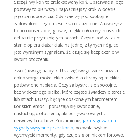
Szczęśliwy koń to zrelaksowany koń. Obserwacja jego
postawy to pierwszy i najważniejszy krok w ocenie
jego samopoczucia. Gdy zwierzę jest spokojne i
zadowolone, jego mięśnie są rozluźnione. Zauważysz
to po opuszczonej głowie, miękko ułożonych uszach i
delikatnie przymkniętych oczach. Często koń w takim
stanie opiera ciężar ciała na jednej z tylnych nóg, co
jest wyraźnym sygnałem, że czuje się bezpiecznie w
swoim otoczeniu.
Zwróć uwagę na pysk. U szczęśliwego wierzchowca
dolna warga może lekko zwisać, a chrapy są miękkie,
pozbawione napięcia. Oczy są bystre, ale spokojne,
bez widocznego białka, które często świadczy o stresie
lub strachu. Uszy, będące doskonałym barometrem
końskich emocji, poruszają się swobodnie,
nasłuchując otoczenia, ale bez gwałtownych,
nerwowych ruchów. Zrozumienie,
jak reagować na
sygnały wysyłane przez konia
, pozwala szybko
wychwycić momenty, gdy czuje się on niekomfortowo,